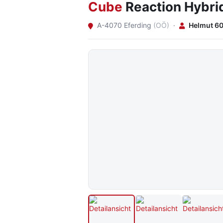
Cube
Reaction Hybri
A-4070 Eferding
(OÖ)
·
Helmut 6