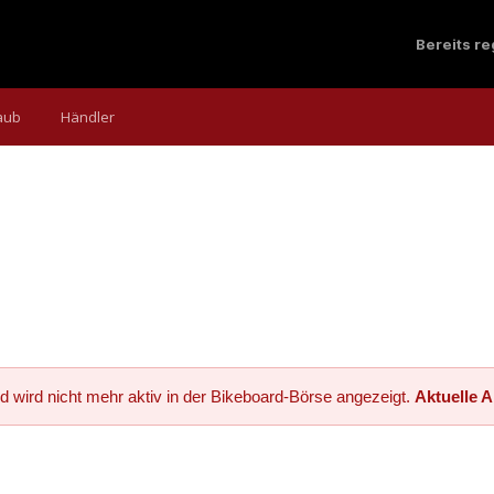
Bereits r
aub
Händler
d wird nicht mehr aktiv in der Bikeboard-Börse angezeigt.
Aktuelle 