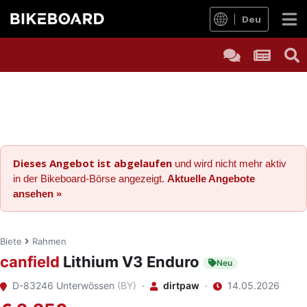
Deu
Dieses Angebot ist abgelaufen
und wird nicht mehr aktiv
in der Bikeboard-Börse angezeigt.
Aktuelle Angebote
ansehen »
Biete
Rahmen
canfield
Lithium V3 Enduro
Neu
D-83246 Unterwössen
(BY)
·
dirtpaw
·
14.05.2026