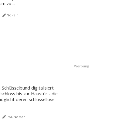
 zu ...
NoPain
Werbung
Schlüsselbund digitalisiert.
chloss bis zur Haustür - die
glicht deren schlüssellose
PM, NoMan