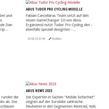
ABUS TUDOR PRO CYCLING MODELLE
eßen und
Fabian Cancellaras Team setzt auf den
us
neuen GameChanger 2.0 von Abus.
nde Dan
Ergänzend nutzt Tudor Pro Cycling den -
ip ...
ebenfalls speziell designten - ...
29.08.23 07:49
NoMan
ABUS NEWS 2023
m runden die
Die Experten in Sachen "Mobile Sicherheit"
lio ab. Der
zeigten auf der Eurobike zahlreiche
 schlauen
Neuheiten in den Segmenten Rennrad, Kids