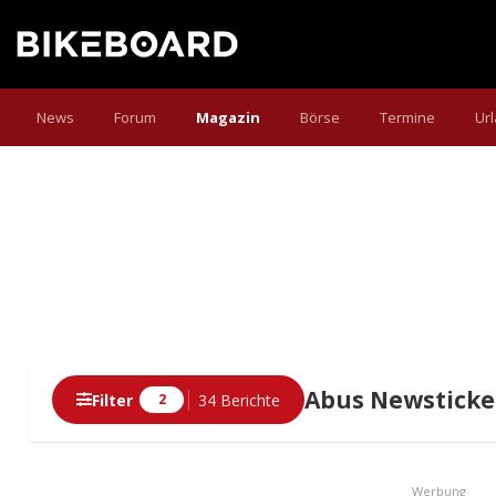
News
Forum
Magazin
Börse
Termine
Ur
Abus Newsticke
Filter
34 Berichte
2
Berichte
Werbung