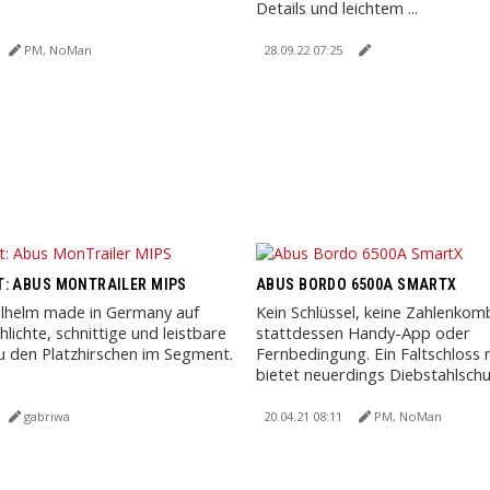
Details und leichtem ...
PM, NoMan
28.09.22 07:25
: ABUS MONTRAILER MIPS
ABUS BORDO 6500A SMARTX
ilhelm made in Germany auf
Kein Schlüssel, keine Zahlenkomb
hlichte, schnittige und leistbare
stattdessen Handy-App oder
zu den Platzhirschen im Segment.
Fernbedingung. Ein Faltschloss 
bietet neuerdings Diebstahlschu
gabriwa
20.04.21 08:11
PM, NoMan