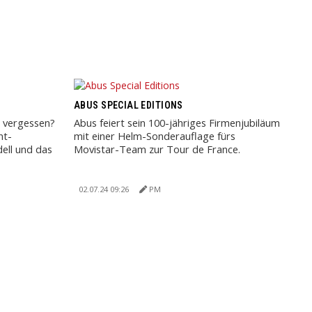
ABUS SPECIAL EDITIONS
i vergessen?
Abus feiert sein 100-jähriges Firmenjubiläum
nt-
mit einer Helm-Sonderauflage fürs
ell und das
Movistar-Team zur Tour de France.
02.07.24 09:26
PM