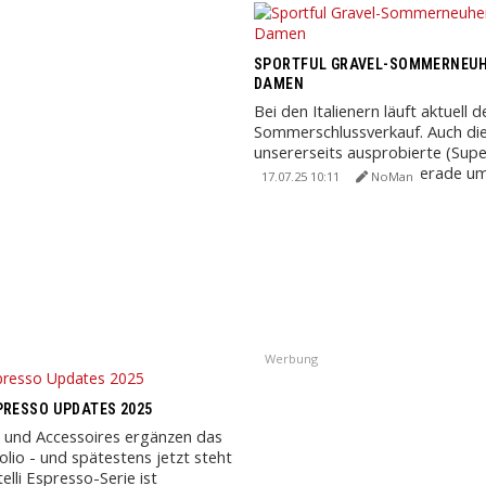
SPORTFUL GRAVEL-SOMMERNEUH
DAMEN
Bei den Italienern läuft aktuell d
Sommerschlussverkauf. Auch di
unsererseits ausprobierte (Supe
Kombi gibt's deshalb gerade um 
17.07.25 10:11
NoMan
Werbung
PRESSO UPDATES 2025
 und Accessoires ergänzen das
olio - und spätestens jetzt steht
telli Espresso-Serie ist