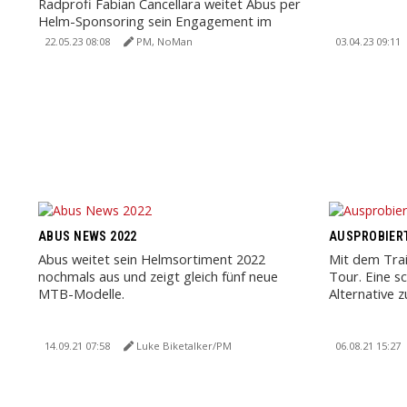
Radprofi Fabian Cancellara weitet Abus per
Helm-Sponsoring sein Engagement im
Profiradsport aus.
22.05.23 08:08
PM, NoMan
03.04.23 09:11
ABUS NEWS 2022
AUSPROBIERT
Abus weitet sein Helmsortiment 2022
Mit dem Tra
nochmals aus und zeigt gleich fünf neue
Tour. Eine sc
MTB-Modelle.
Alternative 
14.09.21 07:58
Luke Biketalker/PM
06.08.21 15:27