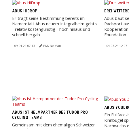
ABUS HIDROP
DREI WEITER
Er trägt seine Bestimmung bereits im
Abus baut s
Namen: Mit Abus neuem Integralhelm geht's
Radsport aus
- relativ kostengünstig - hoch hinaus und
Kooperation 
schnell bergab.
Foundation.
09.04.24 07:13
PM, NoMan
04.03.24 12:07
ABUS YOUDR
ABUS IST HELMPARTNER DES TUDOR PRO
Ein Fullfac
CYCLING TEAMS
Kinnbügel sp
Gemeinsam mit dem ehemaligen Schweizer
Nachwuchs er