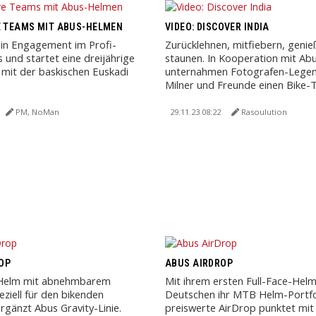
E TEAMS MIT ABUS-HELMEN
VIDEO: DISCOVER INDIA
ein Engagement im Profi-
Zurücklehnen, mitfiebern, geni
 und startet eine dreijährige
staunen. In Kooperation mit Ab
mit der baskischen Euskadi
unternahmen Fotografen-Lege
Milner und Freunde einen Bike-Tr
PM, NoMan
29.11.23 08:22
Rasoulution
OP
ABUS AIRDROP
e-Helm mit abnehmbarem
Mit ihrem ersten Full-Face-Hel
eziell für den bikenden
Deutschen ihr MTB Helm-Portfo
gänzt Abus Gravity-Linie.
preiswerte AirDrop punktet mit