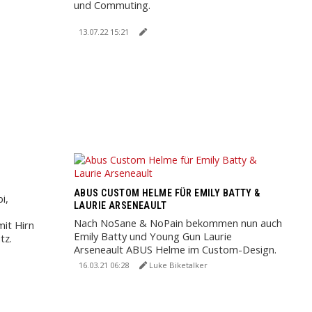
und Commuting.
13.07.22 15:21
ABUS CUSTOM HELME FÜR EMILY BATTY &
i,
LAURIE ARSENEAULT
Nach NoSane & NoPain bekommen nun auch
mit Hirn
Emily Batty und Young Gun Laurie
tz.
Arseneault ABUS Helme im Custom-Design.
16.03.21 06:28
Luke Biketalker