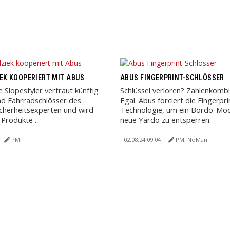
EK KOOPERIERT MIT ABUS
ABUS FINGERPRINT-SCHLÖSSER
e Slopestyler vertraut künftig
Schlüssel verloren? Zahlenkomb
nd Fahrradschlösser des
Egal. Abus forciert die Fingerpri
cherheitsexperten und wird
Technologie, um ein Bordo-Mod
Produkte ...
neue Yardo zu entsperren.
PM
02.08.24 09:04
PM, NoMan