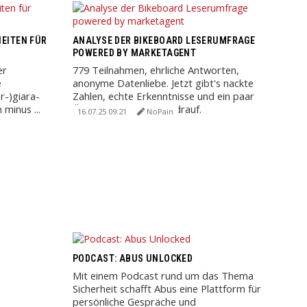
EITEN FÜR
ANALYSE DER BIKEBOARD LESERUMFRAGE
POWERED BY MARKETAGENT
er
779 Teilnahmen, ehrliche Antworten,
e
anonyme Datenliebe. Jetzt gibt's nackte
r-)giara-
Zahlen, echte Erkenntnisse und ein paar
minus ...
Überraschungen obendrauf.
16.07.25 09:21
NoPain
PODCAST: ABUS UNLOCKED
Mit einem Podcast rund um das Thema
Sicherheit schafft Abus eine Plattform für
persönliche Gespräche und