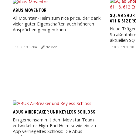
ABUS MOVENTOR
SQLAB SHORT
All Mountain-Helm zum nice price, der dank
611 & 612 E
vieler guter Eigenschaften auch höheren
Neue Träger
Ansprüchen genügen kann.
Straßenfahre
aktuellen S
(active) Carb
11.06.19 09:04
NoMan
10.05.19 00:10
ABUS AIRBREAKER UND KEYLESS SCHLOSS
Ein gemeinsam mit dem Movistar Team
entwickelter High-End Helm sowie ein via
App verriegeltes Schloss: Die Abus