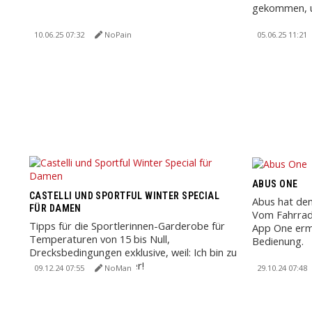
gekommen, um
10.06.25 07:32
NoPain
05.06.25 11:21
ABUS ONE
CASTELLI UND SPORTFUL WINTER SPECIAL
Abus hat den 
FÜR DAMEN
Vom Fahrrads
Tipps für die Sportlerinnen-Garderobe für
App One ermö
Temperaturen von 15 bis Null,
Bedienung.
Drecksbedingungen exklusive, weil: Ich bin zu
alt für Schmuddelwetter!
09.12.24 07:55
NoMan
29.10.24 07:48