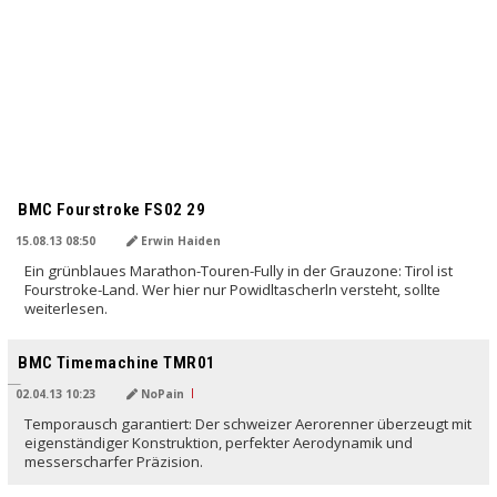
BMC Fourstroke FS02 29
15.08.13 08:50
Erwin Haiden
Ein grünblaues Marathon-Touren-Fully in der Grauzone: Tirol ist
Fourstroke-Land. Wer hier nur Powidltascherln versteht, sollte
weiterlesen.
BMC Timemachine TMR01
02.04.13 10:23
NoPain
Temporausch garantiert: Der schweizer Aerorenner überzeugt mit
eigenständiger Konstruktion, perfekter Aerodynamik und
messerscharfer Präzision.