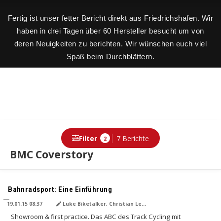
Fertig ist unser fetter Bericht direkt aus Friedrichshafen. Wir
haben in drei Tagen über 60 Hersteller besucht um von
deren Neuigkeiten zu berichten. Wir wünschen euch viel
Spaß beim Durchblättern.
Filter
7 Berichte
2
BMC Coverstory
Berichte
Bahnradsport: Eine Einführung
19.01.15 08:37
Luke Biketalker, Christian Lengyel, NoMan
Showroom & first practice. Das ABC des Track Cycling mit