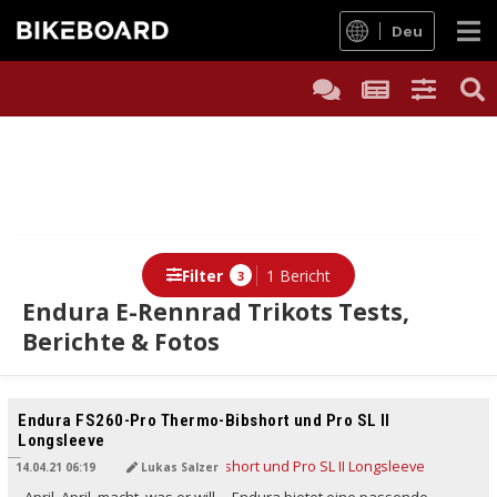
Deu
Filter
1 Bericht
3
Endura E-Rennrad Trikots Tests,
Berichte & Fotos
Berichte
Endura FS260-Pro Thermo-Bibshort und Pro SL II
Longsleeve
14.04.21 06:19
Lukas Salzer
April, April, macht, was er will ... Endura bietet eine passende