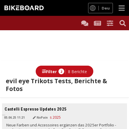
Deu
Filter
8 Berichte
2
evil eye Trikots Tests, Berichte &
Fotos
Berichte
Castelli Espresso Updates 2025
05.06.25 11:21
NoPain
Neue Farben und Accessoires ergänzen das 2025er Portfolio -