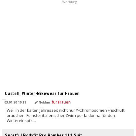
Werbung
Castelli Winter-Bikewear für Frauen
03.01.20 10:11
NoMan
Weil in der kalten Jahreszeit nicht nur Y-Chromosomen Frischluft
brauchen: Feinster italienischer Zwirn per la donna für den
Wintereinsatz ...
Sportful Bodyfit Pro Bomber 111 Suit