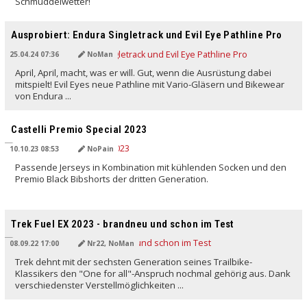
Schmuddelwetter!
Ausprobiert: Endura Singletrack und Evil Eye Pathline Pro
25.04.24 07:36
NoMan
April, April, macht, was er will. Gut, wenn die Ausrüstung dabei
mitspielt! Evil Eyes neue Pathline mit Vario-Gläsern und Bikewear
von Endura ...
Castelli Premio Special 2023
10.10.23 08:53
NoPain
Passende Jerseys in Kombination mit kühlenden Socken und den
Premio Black Bibshorts der dritten Generation.
Trek Fuel EX 2023 - brandneu und schon im Test
08.09.22 17:00
Nr22, NoMan
Trek dehnt mit der sechsten Generation seines Trailbike-
Klassikers den "One for all"-Anspruch nochmal gehörig aus. Dank
verschiedenster Verstellmöglichkeiten ...