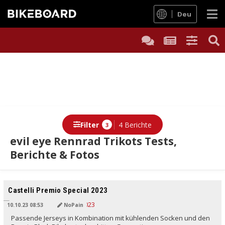
Deu
Filter
4 Berichte
3
evil eye Rennrad Trikots Tests,
Berichte & Fotos
Berichte
Castelli Premio Special 2023
10.10.23 08:53
NoPain
Passende Jerseys in Kombination mit kühlenden Socken und den