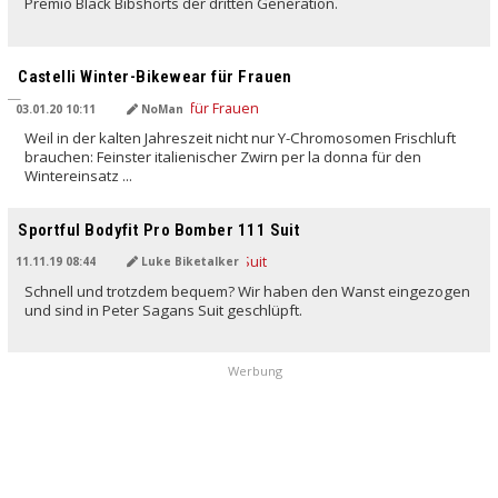
Premio Black Bibshorts der dritten Generation.
Castelli Winter-Bikewear für Frauen
03.01.20 10:11
NoMan
Weil in der kalten Jahreszeit nicht nur Y-Chromosomen Frischluft
brauchen: Feinster italienischer Zwirn per la donna für den
Wintereinsatz ...
Sportful Bodyfit Pro Bomber 111 Suit
11.11.19 08:44
Luke Biketalker
Schnell und trotzdem bequem? Wir haben den Wanst eingezogen
und sind in Peter Sagans Suit geschlüpft.
Werbung