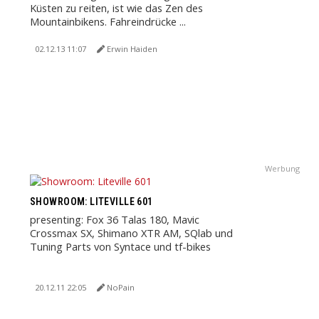
Küsten zu reiten, ist wie das Zen des
Mountainbikens. Fahreindrücke ...
02.12.13 11:07
Erwin Haiden
Werbung
SHOWROOM: LITEVILLE 601
presenting: Fox 36 Talas 180, Mavic
Crossmax SX, Shimano XTR AM, SQlab und
Tuning Parts von Syntace und tf-bikes
20.12.11 22:05
NoPain