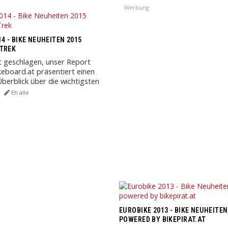
Werbung
4 - BIKE NEUHEITEN 2015
 TREK
t geschlagen, unser Report
ikeboard.at präsentiert einen
erblick über die wichtigsten
 weit ...
Eh alle
EUROBIKE 2013 - BIKE NEUHEITEN
POWERED BY BIKEPIRAT.AT