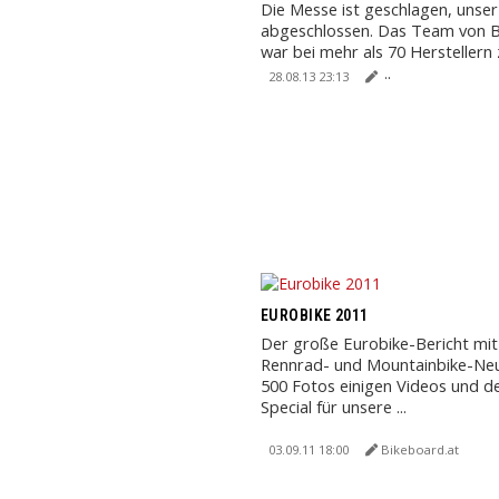
Die Messe ist geschlagen, unser
abgeschlossen. Das Team von B
war bei mehr als 70 Herstellern
um Neuigkeiten ...
28.08.13 23:13
EUROBIKE 2011
Der große Eurobike-Bericht mit
Rennrad- und Mountainbike-Neu
500 Fotos einigen Videos und d
Special für unsere ...
03.09.11 18:00
Bikeboard.at