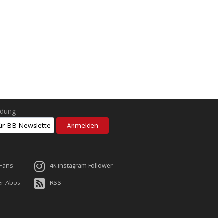
ldung
 Fans
4K Instagram Follower
er Abos
RSS