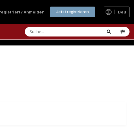
Jetzt registrieren
 registriert? Anmelden
Deu
ARBON
: 60 Sekunden Schnellentlüften