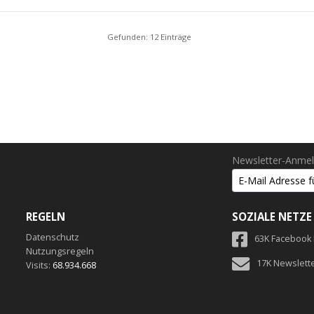
Gefunden: 12 Einträge
Newsletter-Anme
REGELN
SOZIALE NETZE
Datenschutz
63K Facebook
Nutzungsregeln
17K Newslett
Visits:
68.934.668