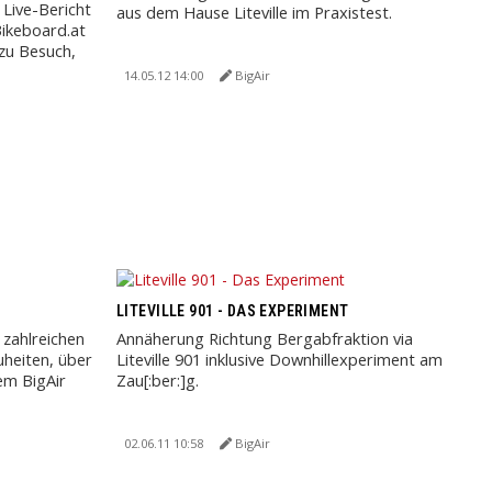
 Live-Bericht
aus dem Hause Liteville im Praxistest.
ikeboard.at
 zu Besuch,
14.05.12 14:00
BigAir
LITEVILLE 901 - DAS EXPERIMENT
 zahlreichen
Annäherung Richtung Bergabfraktion via
heiten, über
Liteville 901 inklusive Downhillexperiment am
em BigAir
Zau[:ber:]g.
02.06.11 10:58
BigAir