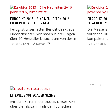
EUROBIKE 2015 - BIKE NEUHEITEN 2016
EUROBIKE 201
POWERED BY BIKEPIRAT.AT
POWERED BY
Fertig ist unser fetter Bericht direkt aus
Die Messe is
Friedrichshafen. Wir haben in drei Tagen
vollendet. B
über 60 Hersteller besucht um von deren
kompakten Üb
Neuigkeiten zu berichten. ...
Neuheiten der
04.08.15 12:21
NoMan
28.07.14 08:37
Werbung
LITEVILLE 301 SCALED SIZING
Mit dem 301er in den Süden. Dieses Bike
über die felsigen Trails der ligurischen