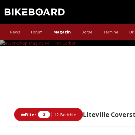
#WOR
News
Forum
Magazin
Börse
Termine
Ur
Fotostrecke: Montage der neue
Liteville Covers
Filter
12 Berichte
2
Berichte