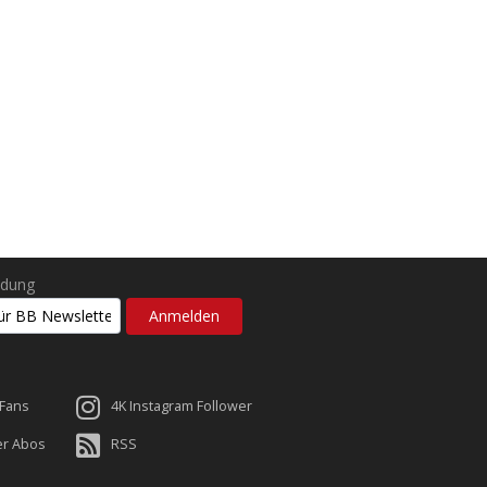
ldung
 Fans
4K Instagram Follower
er Abos
RSS