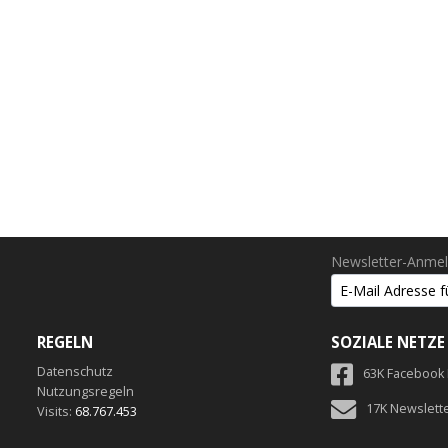
Newsletter-Anme
REGELN
SOZIALE NETZE
Datenschutz
63K Facebook
Nutzungsregeln
17K Newslett
Visits:
68.767.453