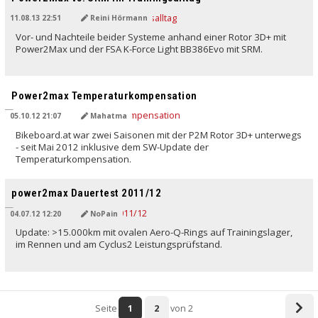
11.08.13 22:51
Reini Hörmann
Vor- und Nachteile beider Systeme anhand einer Rotor 3D+ mit
Power2Max und der FSA K-Force Light BB386Evo mit SRM.
Power2max Temperaturkompensation
05.10.12 21:07
Mahatma
Bikeboard.at war zwei Saisonen mit der P2M Rotor 3D+ unterwegs
- seit Mai 2012 inklusive dem SW-Update der
Temperaturkompensation.
power2max Dauertest 2011/12
04.07.12 12:20
NoPain
Update: >15.000km mit ovalen Aero-Q-Rings auf Trainingslager,
im Rennen und am Cyclus2 Leistungsprüfstand.
Seite
1
2
von 2