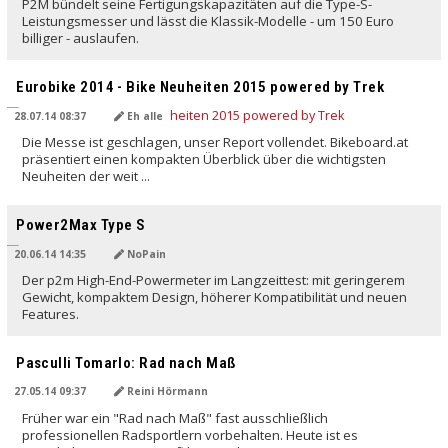
P2M bündelt seine Fertigungskapazitäten auf die Type-S-
Leistungsmesser und lässt die Klassik-Modelle - um 150 Euro
billiger - auslaufen.
Eurobike 2014 - Bike Neuheiten 2015 powered by Trek
28.07.14 08:37
Eh alle
Die Messe ist geschlagen, unser Report vollendet. Bikeboard.at
präsentiert einen kompakten Überblick über die wichtigsten
Neuheiten der weit ...
Power2Max Type S
20.06.14 14:35
NoPain
Der p2m High-End-Powermeter im Langzeittest: mit geringerem
Gewicht, kompaktem Design, höherer Kompatibilität und neuen
Features.
Pasculli Tomarlo: Rad nach Maß
27.05.14 09:37
Reini Hörmann
Früher war ein "Rad nach Maß" fast ausschließlich
professionellen Radsportlern vorbehalten. Heute ist es