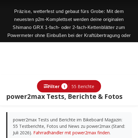
Präzise, wetterfest und gebaut fürs Grobe: Mit dem
neuesten p2m-Komplettset werden deine originalen
Shimano GRX 1-fach- oder 2-fach-Kettenblätter zum
Powermeter ohne Einbußen bei der Kraftübertragung oder
Schaltperformance.
Filter
55 Berichte
1
power2max Tests, Berichte & Fotos
Berichte
power2max Tests und Berichte im Bikeboard Magazin:
55 Testberichte, Fotos und News zu power2max (Stand:
Juli 2026).
Fahrradhändler mit power2max finden
.