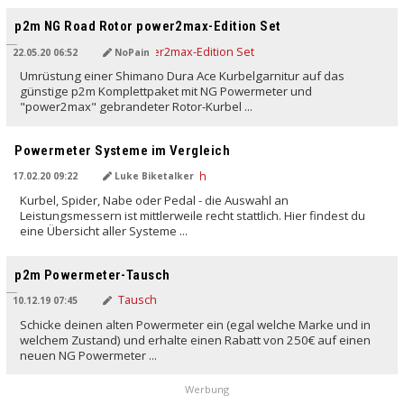
p2m NG Road Rotor power2max-Edition Set
22.05.20 06:52
NoPain
Umrüstung einer Shimano Dura Ace Kurbelgarnitur auf das
günstige p2m Komplettpaket mit NG Powermeter und
"power2max" gebrandeter Rotor-Kurbel ...
Powermeter Systeme im Vergleich
17.02.20 09:22
Luke Biketalker
Kurbel, Spider, Nabe oder Pedal - die Auswahl an
Leistungsmessern ist mittlerweile recht stattlich. Hier findest du
eine Übersicht aller Systeme ...
p2m Powermeter-Tausch
10.12.19 07:45
Schicke deinen alten Powermeter ein (egal welche Marke und in
welchem Zustand) und erhalte einen Rabatt von 250€ auf einen
neuen NG Powermeter ...
Werbung