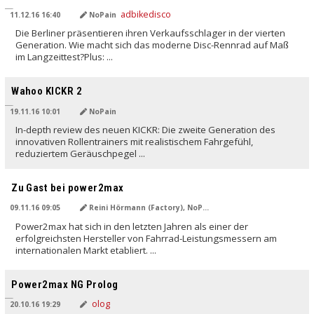
11.12.16 16:40
NoPain
Die Berliner präsentieren ihren Verkaufsschlager in der vierten
Generation. Wie macht sich das moderne Disc-Rennrad auf Maß
im Langzeittest?Plus: ...
Wahoo KICKR 2
19.11.16 10:01
NoPain
In-depth review des neuen KICKR: Die zweite Generation des
innovativen Rollentrainers mit realistischem Fahrgefühl,
reduziertem Geräuschpegel ...
Zu Gast bei power2max
09.11.16 09:05
Reini Hörmann (Factory), NoPain (NG)
Power2max hat sich in den letzten Jahren als einer der
erfolgreichsten Hersteller von Fahrrad-Leistungsmessern am
internationalen Markt etabliert. ...
Power2max NG Prolog
20.10.16 19:29