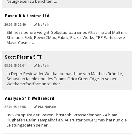
Neuigkeiten zu berichten. ...
Pasculli Altissimo Ltd
26.07.15 22:49
NoPain
Stiffness before weight: Selbstaufbau eines Altissimo auf Maß mit
Shimano, Fizik, Power2Max, Fabric, Praxis Works, TRP Parts sowie
Mavic Cosmic ...
Scott Plasma 5 TT
08.06.15 09:01
NoPain
In-Depth-Review der Wettkampfmaschine von Matthias Brändle,
Sebastian Kienle und des Teams Orica GreenEdge. In seiner
Wettkampfperformance über ...
Analyse 24 h Weltrekord
27.04.15 18:06
PM, NoPain
896 km spulte der Steirer Christoph Strasser binnen 24 h am
Flughafen Berlin Tempelhof ab. Ausrüster power2max hat nun die
Leistungsdaten seiner ...