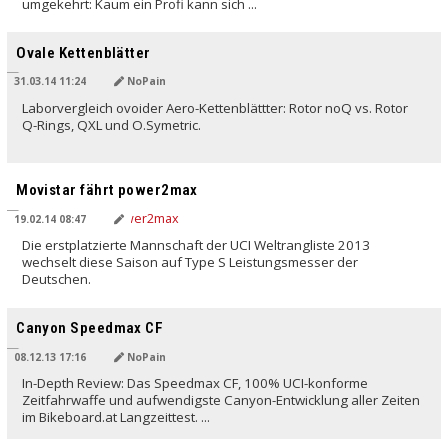
umgekehrt: Kaum ein Profi kann sich ...
Ovale Kettenblätter
31.03.14 11:24
NoPain
Laborvergleich ovoider Aero-Kettenblättter: Rotor noQ vs. Rotor
Q-Rings, QXL und O.Symetric.
Movistar fährt power2max
19.02.14 08:47
Die erstplatzierte Mannschaft der UCI Weltrangliste 2013
wechselt diese Saison auf Type S Leistungsmesser der
Deutschen.
Canyon Speedmax CF
08.12.13 17:16
NoPain
In-Depth Review: Das Speedmax CF, 100% UCI-konforme
Zeitfahrwaffe und aufwendigste Canyon-Entwicklung aller Zeiten
im Bikeboard.at Langzeittest. ...