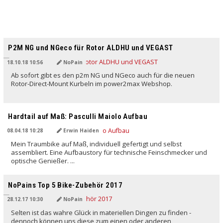
P2M NG und NGeco für Rotor ALDHU und VEGAST
18.10.18 10:56
NoPain
Ab sofort gibt es den p2m NG und NGeco auch für die neuen
Rotor-Direct-Mount Kurbeln im power2max Webshop.
Hardtail auf Maß: Pasculli Maiolo Aufbau
08.04.18 10:28
Erwin Haiden
Mein Traumbike auf Maß, individuell gefertigt und selbst
assembliert. Eine Aufbaustory für technische Feinschmecker und
optische Genießer. ...
NoPains Top 5 Bike-Zubehör 2017
28.12.17 10:30
NoPain
Selten ist das wahre Glück in materiellen Dingen zu finden -
dennoch können uns diese zum einen oder anderen