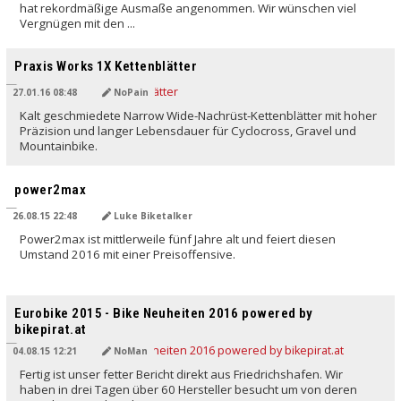
hat rekordmäßige Ausmaße angenommen. Wir wünschen viel
Vergnügen mit den ...
Praxis Works 1X Kettenblätter
27.01.16 08:48
NoPain
Kalt geschmiedete Narrow Wide-Nachrüst-Kettenblätter mit hoher
Präzision und langer Lebensdauer für Cyclocross, Gravel und
Mountainbike.
power2max
26.08.15 22:48
Luke Biketalker
Power2max ist mittlerweile fünf Jahre alt und feiert diesen
Umstand 2016 mit einer Preisoffensive.
Eurobike 2015 - Bike Neuheiten 2016 powered by
bikepirat.at
04.08.15 12:21
NoMan
Fertig ist unser fetter Bericht direkt aus Friedrichshafen. Wir
haben in drei Tagen über 60 Hersteller besucht um von deren