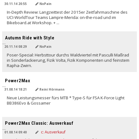
30.11.14 20:55
NoPain
In-Depth Review: Langzeittest der 2015er Zeitfahrmaschine des
UCI-WorldTour Teams Lampre-Merida: on-the-road und im
Bikeboard.at Workshop. + ...
Autumn Ride with Style
20.11.14 08:29
NoPain
Poser-Special: Herbsttour durchs Waldviertel mit Pasculli Maßrad
in Sonderlackierung, Fizik Volta, Fizik Komponenten und feinstem
Rapha-Zwirn.
Power2Max
31.08.14 18:21
Reini Hörmann
Neue Leistungsmesser fürs MTB * Type-S für FSA K-Force Light
BB386Evo & Gossamer
Power2Max Classic: Ausverkauf
01.08.14 09:40