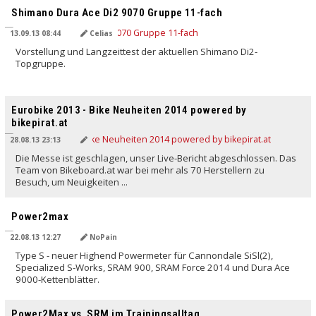
Shimano Dura Ace Di2 9070 Gruppe 11-fach
13.09.13 08:44
Celias
Vorstellung und Langzeittest der aktuellen Shimano Di2-
Topgruppe.
Eurobike 2013 - Bike Neuheiten 2014 powered by
bikepirat.at
28.08.13 23:13
Die Messe ist geschlagen, unser Live-Bericht abgeschlossen. Das
Team von Bikeboard.at war bei mehr als 70 Herstellern zu
Besuch, um Neuigkeiten ...
Power2max
22.08.13 12:27
NoPain
Type S - neuer Highend Powermeter für Cannondale SiSl(2),
Specialized S-Works, SRAM 900, SRAM Force 2014 und Dura Ace
9000-Kettenblätter.
Power2Max vs. SRM im Trainingsalltag