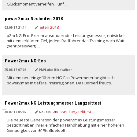
Glücksmoment verhelfen. Fünf ...
power2max Neuheiten 2018
02.09.17 21:14
p2m NG-Eco: Extrem ausdauernder Leistungsmesser, entwickelt
mit dem erklärten Ziel, jedem Radfahrer das Training nach Watt
(sehr preiswert) ...
Power2max NG-Eco
25.08.17 07:06
PM/Luke Biketalker
Mit dem neu eingeführten NG-Eco Powermeter begibt sich
power2max in tiefere Preisregionen. Das Börserl freut's.
Power2max NG Leistungsmesser Langzeittest
30.07.17 05:07
NoPain
Die neueste Generation der power2max Leistungsmesser
besticht neben ihrer einfachen Handhabung mit einer höheren
Genauigkeit von ±1%, Bluetooth ...