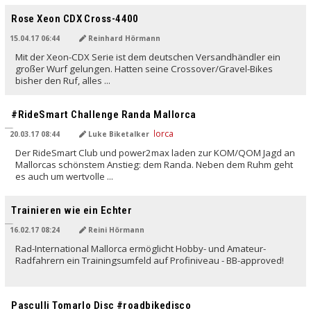
Rose Xeon CDX Cross-4400
15.04.17 06:44
Reinhard Hörmann
Mit der Xeon-CDX Serie ist dem deutschen Versandhändler ein
großer Wurf gelungen. Hatten seine Crossover/Gravel-Bikes
bisher den Ruf, alles ...
#RideSmart Challenge Randa Mallorca
20.03.17 08:44
Luke Biketalker
Der RideSmart Club und power2max laden zur KOM/QOM Jagd an
Mallorcas schönstem Anstieg: dem Randa. Neben dem Ruhm geht
es auch um wertvolle ...
Trainieren wie ein Echter
16.02.17 08:24
Reini Hörmann
Rad-International Mallorca ermöglicht Hobby- und Amateur-
Radfahrern ein Trainingsumfeld auf Profiniveau - BB-approved!
Pasculli Tomarlo Disc #roadbikedisco