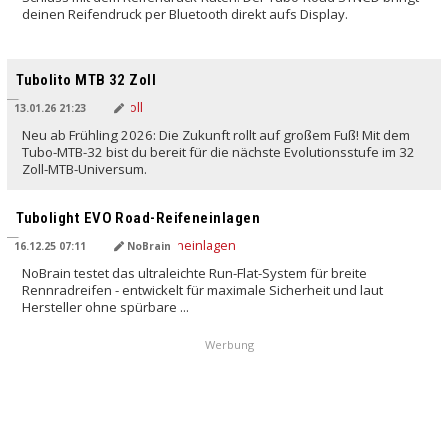
deinen Reifendruck per Bluetooth direkt aufs Display.
Tubolito MTB 32 Zoll
13.01.26 21:23
Neu ab Frühling 2026: Die Zukunft rollt auf großem Fuß! Mit dem
Tubo-MTB-32 bist du bereit für die nächste Evolutionsstufe im 32
Zoll-MTB-Universum.
Tubolight EVO Road-Reifeneinlagen
16.12.25 07:11
NoBrain
NoBrain testet das ultraleichte Run-Flat-System für breite
Rennradreifen - entwickelt für maximale Sicherheit und laut
Hersteller ohne spürbare ...
Werbung