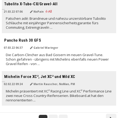
Tubolito X-Tubo-CX/Gravel-All
21.03.22 07:06
NoPain
Patschen adé: Brandneue und nahezu unzerstörbare Tubolito
Schläuche mit einjähriger Pannensicherheitsgarantie fürs
Commuting, Extremgraveln ...
Pancho Rush 30 GFS
07.03.22 06:37
Gabriel Waringer
Die Carbon-Clincher aus Bad Goisern im neuen Gravel-Tune.
Schon gefahren - übrigens mit Michelins ebenfalls neuen Power
Gravel Reifen - von ...
Michelin Force XC², Jet XC² und Wild XC
02.02.22 09:24
Martin Rauscher, NoMan, PM
Michelin präsentiert mit XC² Racing Line und XC² Performance Line
zwei neue Cross Country-Reifenserien. Bikeboard.at hat den
rennorientierten ...