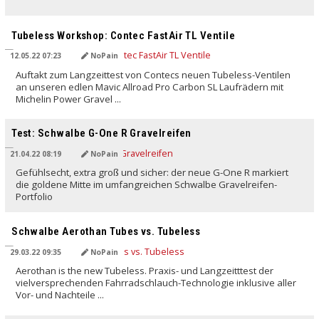
Tubeless Workshop: Contec FastAir TL Ventile
12.05.22 07:23
NoPain
Auftakt zum Langzeittest von Contecs neuen Tubeless-Ventilen
an unseren edlen Mavic Allroad Pro Carbon SL Laufrädern mit
Michelin Power Gravel ...
Test: Schwalbe G-One R Gravelreifen
21.04.22 08:19
NoPain
Gefühlsecht, extra groß und sicher: der neue G-One R markiert
die goldene Mitte im umfangreichen Schwalbe Gravelreifen-
Portfolio
Schwalbe Aerothan Tubes vs. Tubeless
29.03.22 09:35
NoPain
Aerothan is the new Tubeless. Praxis- und Langzeitttest der
vielversprechenden Fahrradschlauch-Technologie inklusive aller
Vor- und Nachteile ...