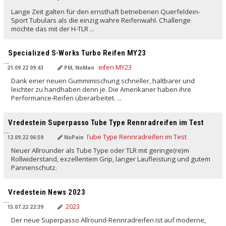
Lange Zeit galten für den ernsthaft betriebenen Querfeldein-
Sport Tubulars als die einzig wahre Reifenwahl. Challenge
möchte das mit der H-TLR ...
Specialized S-Works Turbo Reifen MY23
21.09.22 09:43
PM, NoMan
Dank einer neuen Gummimischung schneller, haltbarer und
leichter zu handhaben denn je. Die Amerikaner haben ihre
Performance-Reifen überarbeitet. ...
Vredestein Superpasso Tube Type Rennradreifen im Test
12.09.22 06:59
NoPain
Neuer Allrounder als Tube Type oder TLR mit geringe(re)m
Rollwiderstand, exzellentem Grip, langer Laufleistung und gutem
Pannenschutz.
Vredestein News 2023
15.07.22 22:39
Der neue Superpasso Allround-Rennradreifen ist auf moderne,