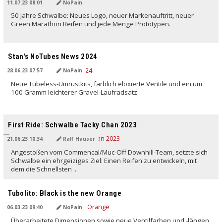
11.07.23 08:01
NoPain
50 Jahre Schwalbe: Neues Logo, neuer Markenauftritt, neuer
Green Marathon Reifen und jede Menge Prototypen.
Stan's NoTubes News 2024
28.06.23 07:57
NoPain
Neue Tubeless-Umrüstkits, farblich eloxierte Ventile und ein um
100 Gramm leichterer Gravel-Laufradsatz.
First Ride: Schwalbe Tacky Chan 2023
21.06.23 10:34
Ralf Hauser
Angestoßen vom Commencal/Muc-Off Downhill-Team, setzte sich
Schwalbe ein ehrgeiziges Ziel: Einen Reifen zu entwickeln, mit
dem die Schnellsten ...
Tubolito: Black is the new Orange
06.03.23 09:40
NoPain
Überarbeitete Dimensionen sowie neue Ventilfarben und -längen