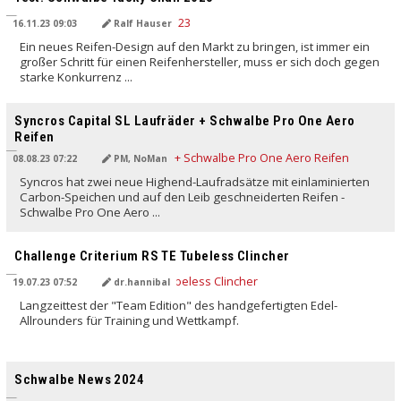
16.11.23 09:03
Ralf Hauser
Ein neues Reifen-Design auf den Markt zu bringen, ist immer ein
großer Schritt für einen Reifenhersteller, muss er sich doch gegen
starke Konkurrenz ...
Syncros Capital SL Laufräder + Schwalbe Pro One Aero
Reifen
08.08.23 07:22
PM, NoMan
Syncros hat zwei neue Highend-Laufradsätze mit einlaminierten
Carbon-Speichen und auf den Leib geschneiderten Reifen -
Schwalbe Pro One Aero ...
Challenge Criterium RS TE Tubeless Clincher
19.07.23 07:52
dr.hannibal
Langzeittest der "Team Edition" des handgefertigten Edel-
Allrounders für Training und Wettkampf.
Schwalbe News 2024