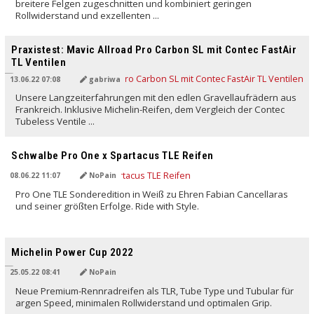
breitere Felgen zugeschnitten und kombiniert geringen
Rollwiderstand und exzellenten ...
Praxistest: Mavic Allroad Pro Carbon SL mit Contec FastAir
TL Ventilen
13.06.22 07:08
gabriwa
Unsere Langzeiterfahrungen mit den edlen Gravellaufrädern aus
Frankreich. Inklusive Michelin-Reifen, dem Vergleich der Contec
Tubeless Ventile ...
Schwalbe Pro One x Spartacus TLE Reifen
08.06.22 11:07
NoPain
Pro One TLE Sonderedition in Weiß zu Ehren Fabian Cancellaras
und seiner größten Erfolge. Ride with Style.
Michelin Power Cup 2022
25.05.22 08:41
NoPain
Neue Premium-Rennradreifen als TLR, Tube Type und Tubular für
argen Speed, minimalen Rollwiderstand und optimalen Grip.