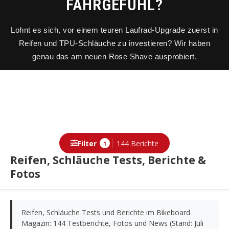
FAHRGEFÜHL?
Lohnt es sich, vor einem teuren Laufrad-Upgrade zuerst in
Reifen und TPU-Schläuche zu investieren? Wir haben
genau das am neuen Rose Shave ausprobiert.
Filter
144 Berichte
1
Reifen, Schläuche Tests, Berichte &
Fotos
Berichte
Reifen, Schläuche Tests und Berichte im Bikeboard
Magazin: 144 Testberichte, Fotos und News (Stand: Juli