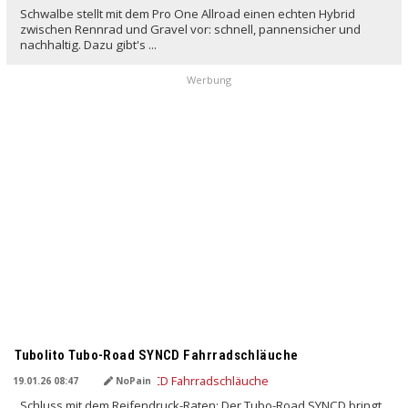
Schwalbe stellt mit dem Pro One Allroad einen echten Hybrid
zwischen Rennrad und Gravel vor: schnell, pannensicher und
nachhaltig. Dazu gibt's ...
Werbung
Tubolito Tubo-Road SYNCD Fahrradschläuche
19.01.26 08:47
NoPain
Schluss mit dem Reifendruck-Raten: Der Tubo-Road SYNCD bringt