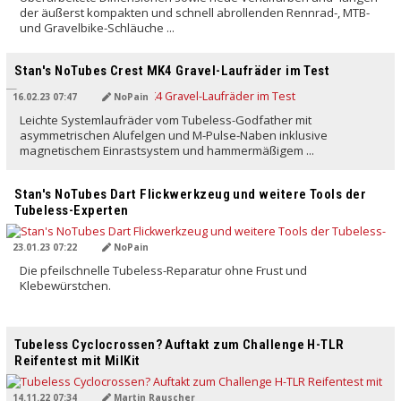
der äußerst kompakten und schnell abrollenden Rennrad-, MTB-
und Gravelbike-Schläuche ...
Stan's NoTubes Crest MK4 Gravel-Laufräder im Test
16.02.23 07:47
NoPain
Leichte Systemlaufräder vom Tubeless-Godfather mit
asymmetrischen Alufelgen und M-Pulse-Naben inklusive
magnetischem Einrastsystem und hammermäßigem ...
Stan's NoTubes Dart Flickwerkzeug und weitere Tools der
Tubeless-Experten
23.01.23 07:22
NoPain
Die pfeilschnelle Tubeless-Reparatur ohne Frust und
Klebewürstchen.
Tubeless Cyclocrossen? Auftakt zum Challenge H-TLR
Reifentest mit MilKit
14.11.22 07:34
Martin Rauscher