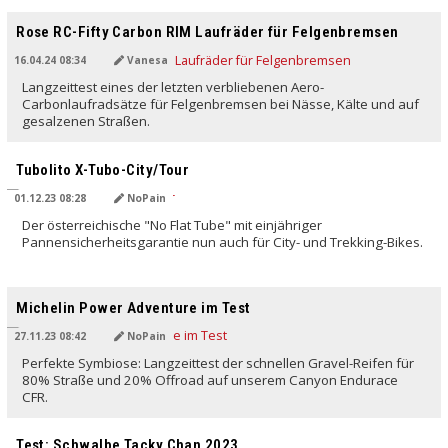
Rose RC-Fifty Carbon RIM Laufräder für Felgenbremsen
16.04.24 08:34
Vanesa
Langzeittest eines der letzten verbliebenen Aero-
Carbonlaufradsätze für Felgenbremsen bei Nässe, Kälte und auf
gesalzenen Straßen.
Tubolito X-Tubo-City/Tour
01.12.23 08:28
NoPain
Der österreichische "No Flat Tube" mit einjähriger
Pannensicherheitsgarantie nun auch für City- und Trekking-Bikes.
Michelin Power Adventure im Test
27.11.23 08:42
NoPain
Perfekte Symbiose: Langzeittest der schnellen Gravel-Reifen für
80% Straße und 20% Offroad auf unserem Canyon Endurace
CFR.
Test: Schwalbe Tacky Chan 2023