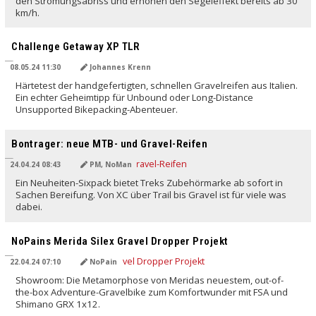
den Strömungsabriss und erhöhen den Segeleffekt bereits ab 30
km/h.
Challenge Getaway XP TLR
08.05.24 11:30
Johannes Krenn
Härtetest der handgefertigten, schnellen Gravelreifen aus Italien.
Ein echter Geheimtipp für Unbound oder Long-Distance
Unsupported Bikepacking-Abenteuer.
Bontrager: neue MTB- und Gravel-Reifen
24.04.24 08:43
PM, NoMan
Ein Neuheiten-Sixpack bietet Treks Zubehörmarke ab sofort in
Sachen Bereifung. Von XC über Trail bis Gravel ist für viele was
dabei.
NoPains Merida Silex Gravel Dropper Projekt
22.04.24 07:10
NoPain
Showroom: Die Metamorphose von Meridas neuestem, out-of-
the-box Adventure-Gravelbike zum Komfortwunder mit FSA und
Shimano GRX 1x12.