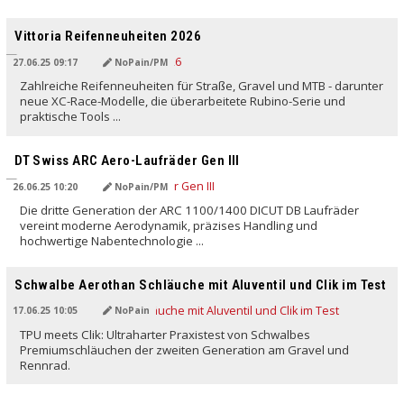
Vittoria Reifenneuheiten 2026
27.06.25 09:17
NoPain/PM
Zahlreiche Reifenneuheiten für Straße, Gravel und MTB - darunter
neue XC-Race-Modelle, die überarbeitete Rubino-Serie und
praktische Tools ...
DT Swiss ARC Aero-Laufräder Gen III
26.06.25 10:20
NoPain/PM
Die dritte Generation der ARC 1100/1400 DICUT DB Laufräder
vereint moderne Aerodynamik, präzises Handling und
hochwertige Nabentechnologie ...
Schwalbe Aerothan Schläuche mit Aluventil und Clik im Test
17.06.25 10:05
NoPain
TPU meets Clik: Ultraharter Praxistest von Schwalbes
Premiumschläuchen der zweiten Generation am Gravel und
Rennrad.