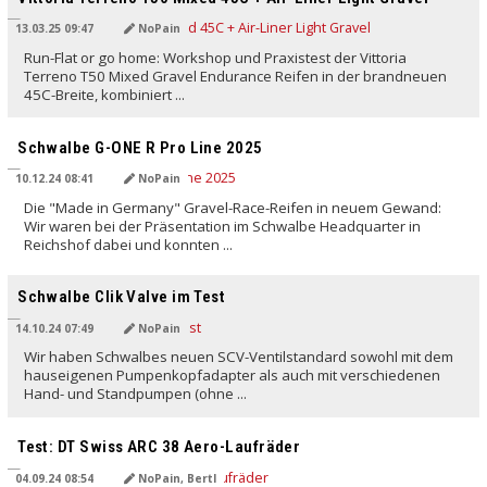
13.03.25 09:47
NoPain
Run-Flat or go home: Workshop und Praxistest der Vittoria
Terreno T50 Mixed Gravel Endurance Reifen in der brandneuen
45C-Breite, kombiniert ...
Schwalbe G-ONE R Pro Line 2025
10.12.24 08:41
NoPain
Die "Made in Germany" Gravel-Race-Reifen in neuem Gewand:
Wir waren bei der Präsentation im Schwalbe Headquarter in
Reichshof dabei und konnten ...
Schwalbe Clik Valve im Test
14.10.24 07:49
NoPain
Wir haben Schwalbes neuen SCV-Ventilstandard sowohl mit dem
hauseigenen Pumpenkopfadapter als auch mit verschiedenen
Hand- und Standpumpen (ohne ...
Test: DT Swiss ARC 38 Aero-Laufräder
04.09.24 08:54
NoPain, Bertl