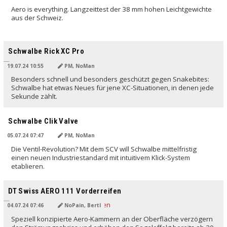
Aero is everything. Langzeittest der 38 mm hohen Leichtgewichte
aus der Schweiz.
Schwalbe Rick XC Pro
19.07.24 10:55
PM, NoMan
Besonders schnell und besonders geschützt gegen Snakebites:
Schwalbe hat etwas Neues für jene XC-Situationen, in denen jede
Sekunde zählt.
Schwalbe Clik Valve
05.07.24 07:47
PM, NoMan
Die Ventil-Revolution? Mit dem SCV will Schwalbe mittelfristig
einen neuen Industriestandard mit intuitivem Klick-System
etablieren.
DT Swiss AERO 111 Vorderreifen
04.07.24 07:46
NoPain, Bertl
Speziell konzipierte Aero-Kammern an der Oberfläche verzögern