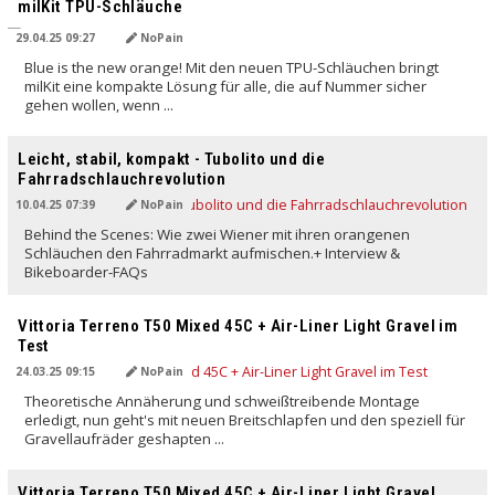
milKit TPU-Schläuche
29.04.25 09:27
NoPain
Blue is the new orange! Mit den neuen TPU-Schläuchen bringt
milKit eine kompakte Lösung für alle, die auf Nummer sicher
gehen wollen, wenn ...
Leicht, stabil, kompakt - Tubolito und die
Fahrradschlauchrevolution
10.04.25 07:39
NoPain
Behind the Scenes: Wie zwei Wiener mit ihren orangenen
Schläuchen den Fahrradmarkt aufmischen.+ Interview &
Bikeboarder-FAQs
Vittoria Terreno T50 Mixed 45C + Air-Liner Light Gravel im
Test
24.03.25 09:15
NoPain
Theoretische Annäherung und schweißtreibende Montage
erledigt, nun geht's mit neuen Breitschlapfen und den speziell für
Gravellaufräder geshapten ...
Vittoria Terreno T50 Mixed 45C + Air-Liner Light Gravel