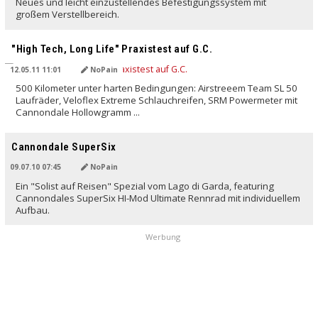
Neues und leicht einzustellendes Befestigungssystem mit
großem Verstellbereich.
"High Tech, Long Life" Praxistest auf G.C.
12.05.11 11:01
NoPain
500 Kilometer unter harten Bedingungen: Airstreeem Team SL 50
Laufräder, Veloflex Extreme Schlauchreifen, SRM Powermeter mit
Cannondale Hollowgramm ...
Cannondale SuperSix
09.07.10 07:45
NoPain
Ein "Solist auf Reisen" Spezial vom Lago di Garda, featuring
Cannondales SuperSix HI-Mod Ultimate Rennrad mit individuellem
Aufbau.
Werbung