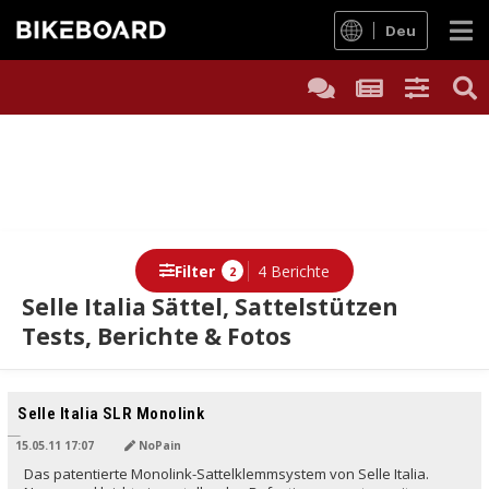
Deu
Filter
4 Berichte
2
Selle Italia Sättel, Sattelstützen
Tests, Berichte & Fotos
Berichte
Selle Italia SLR Monolink
15.05.11 17:07
NoPain
Das patentierte Monolink-Sattelklemmsystem von Selle Italia.