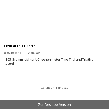
Fizik Ares TT Sattel
06.06.10 19:11
NoPain
165 Gramm leichter UCI genehmigter Time Trial und Triathlon
Sattel.
Gefunden: 4 Einträge
Zur Desktop-Version