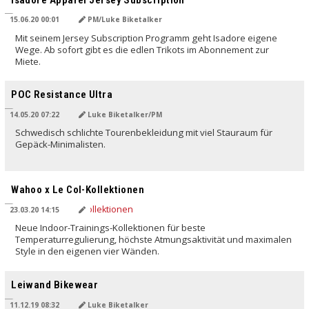
15.06.20 00:01
PM/Luke Biketalker
Mit seinem Jersey Subscription Programm geht Isadore eigene
Wege. Ab sofort gibt es die edlen Trikots im Abonnement zur
Miete.
POC Resistance Ultra
14.05.20 07:22
Luke Biketalker/PM
Schwedisch schlichte Tourenbekleidung mit viel Stauraum für
Gepäck-Minimalisten.
Wahoo x Le Col-Kollektionen
23.03.20 14:15
Neue Indoor-Trainings-Kollektionen für beste
Temperaturregulierung, höchste Atmungsaktivität und maximalen
Style in den eigenen vier Wänden.
Leiwand Bikewear
11.12.19 08:32
Luke Biketalker