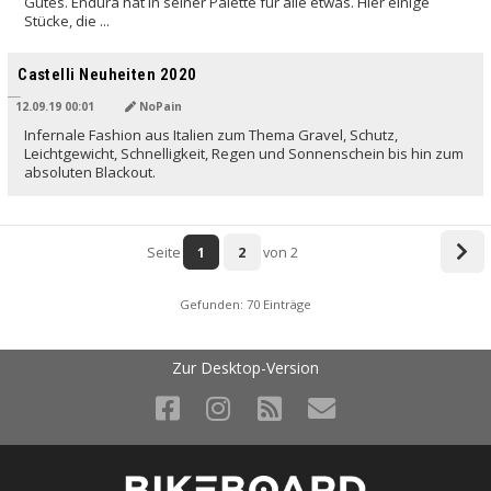
Gutes. Endura hat in seiner Palette für alle etwas. Hier einige
Stücke, die ...
Castelli Neuheiten 2020
12.09.19 00:01
NoPain
Infernale Fashion aus Italien zum Thema Gravel, Schutz,
Leichtgewicht, Schnelligkeit, Regen und Sonnenschein bis hin zum
absoluten Blackout.
Seite
1
2
von 2
Gefunden: 70 Einträge
Zur Desktop-Version