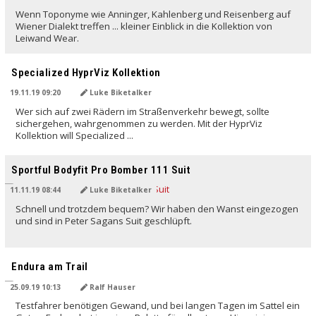
Wenn Toponyme wie Anninger, Kahlenberg und Reisenberg auf
Wiener Dialekt treffen ... kleiner Einblick in die Kollektion von
Leiwand Wear.
Specialized HyprViz Kollektion
19.11.19 09:20
Luke Biketalker
Wer sich auf zwei Rädern im Straßenverkehr bewegt, sollte
sichergehen, wahrgenommen zu werden. Mit der HyprViz
Kollektion will Specialized ...
Sportful Bodyfit Pro Bomber 111 Suit
11.11.19 08:44
Luke Biketalker
Schnell und trotzdem bequem? Wir haben den Wanst eingezogen
und sind in Peter Sagans Suit geschlüpft.
Endura am Trail
25.09.19 10:13
Ralf Hauser
Testfahrer benötigen Gewand, und bei langen Tagen im Sattel ein