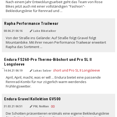
Nach einem Jahr Entwicklungsarbeit geht das Team von Rose
Bikes jetzt auch mit einer vollständigen "Fashion"-
Bekleidungslinie für Rennrad und ...
Rapha Performance Trailwear
08.06.21 06:16
Luke Biketalker
Von der Straße ins Gelände: Auf Straße folgt Gravel folgt
Mountainbike. Mit ihrer neuen Performance Trailwear erweitert
Rapha das Sortiment ...
Endura FS260-Pro Thermo-Bibshort und Pro SL II
Longsleeve
14.04.21 06:19
Lukas Salzer
April, April, macht, was er will ... Endura bietet eine passende
Rennrad-Kombi für nur zögerlich warm werdendes
Frühlingswetter.
Endura Gravel Kollektion GV500
31.03.21 06:51
PM, NoMan
Die Schotten präsentieren erstmals eine eigene Bekleidungslinie