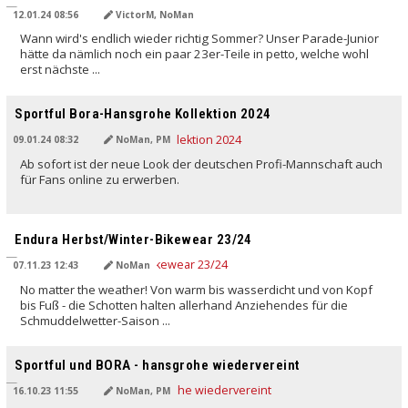
12.01.24 08:56
VictorM, NoMan
Wann wird's endlich wieder richtig Sommer? Unser Parade-Junior
hätte da nämlich noch ein paar 23er-Teile in petto, welche wohl
erst nächste ...
Sportful Bora-Hansgrohe Kollektion 2024
09.01.24 08:32
NoMan, PM
Ab sofort ist der neue Look der deutschen Profi-Mannschaft auch
für Fans online zu erwerben.
Endura Herbst/Winter-Bikewear 23/24
07.11.23 12:43
NoMan
No matter the weather! Von warm bis wasserdicht und von Kopf
bis Fuß - die Schotten halten allerhand Anziehendes für die
Schmuddelwetter-Saison ...
Sportful und BORA - hansgrohe wiedervereint
16.10.23 11:55
NoMan, PM