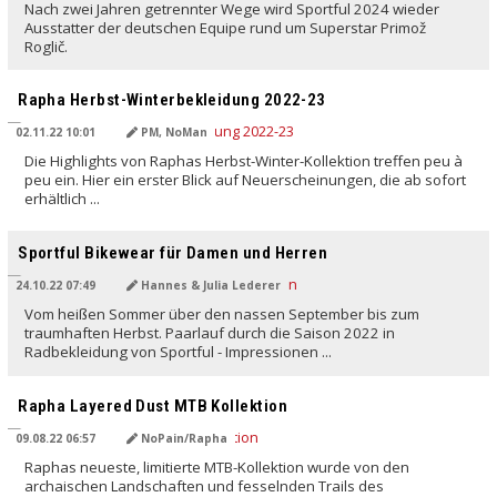
Nach zwei Jahren getrennter Wege wird Sportful 2024 wieder
Ausstatter der deutschen Equipe rund um Superstar Primož
Roglič.
Rapha Herbst-Winterbekleidung 2022-23
02.11.22 10:01
PM, NoMan
Die Highlights von Raphas Herbst-Winter-Kollektion treffen peu à
peu ein. Hier ein erster Blick auf Neuerscheinungen, die ab sofort
erhältlich ...
Sportful Bikewear für Damen und Herren
24.10.22 07:49
Hannes & Julia Lederer
Vom heißen Sommer über den nassen September bis zum
traumhaften Herbst. Paarlauf durch die Saison 2022 in
Radbekleidung von Sportful - Impressionen ...
Rapha Layered Dust MTB Kollektion
09.08.22 06:57
NoPain/Rapha
Raphas neueste, limitierte MTB-Kollektion wurde von den
archaischen Landschaften und fesselnden Trails des