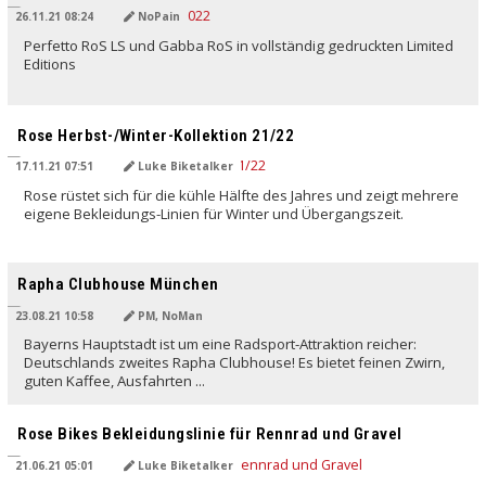
26.11.21 08:24
NoPain
Perfetto RoS LS und Gabba RoS in vollständig gedruckten Limited
Editions
Rose Herbst-/Winter-Kollektion 21/22
17.11.21 07:51
Luke Biketalker
Rose rüstet sich für die kühle Hälfte des Jahres und zeigt mehrere
eigene Bekleidungs-Linien für Winter und Übergangszeit.
Rapha Clubhouse München
23.08.21 10:58
PM, NoMan
Bayerns Hauptstadt ist um eine Radsport-Attraktion reicher:
Deutschlands zweites Rapha Clubhouse! Es bietet feinen Zwirn,
guten Kaffee, Ausfahrten ...
Rose Bikes Bekleidungslinie für Rennrad und Gravel
21.06.21 05:01
Luke Biketalker