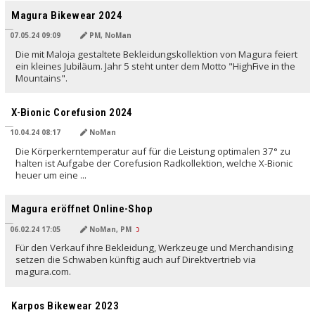
Magura Bikewear 2024
07.05.24 09:09
PM, NoMan
Die mit Maloja gestaltete Bekleidungskollektion von Magura feiert
ein kleines Jubiläum. Jahr 5 steht unter dem Motto "HighFive in the
Mountains".
X-Bionic Corefusion 2024
10.04.24 08:17
NoMan
Die Körperkerntemperatur auf für die Leistung optimalen 37° zu
halten ist Aufgabe der Corefusion Radkollektion, welche X-Bionic
heuer um eine ...
Magura eröffnet Online-Shop
06.02.24 17:05
NoMan, PM
Für den Verkauf ihre Bekleidung, Werkzeuge und Merchandising
setzen die Schwaben künftig auch auf Direktvertrieb via
magura.com.
Karpos Bikewear 2023