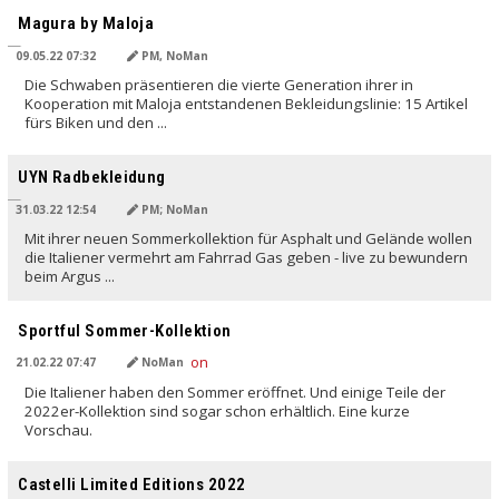
Magura by Maloja
09.05.22 07:32
PM, NoMan
Die Schwaben präsentieren die vierte Generation ihrer in
Kooperation mit Maloja entstandenen Bekleidungslinie: 15 Artikel
fürs Biken und den ...
UYN Radbekleidung
31.03.22 12:54
PM; NoMan
Mit ihrer neuen Sommerkollektion für Asphalt und Gelände wollen
die Italiener vermehrt am Fahrrad Gas geben - live zu bewundern
beim Argus ...
Sportful Sommer-Kollektion
21.02.22 07:47
NoMan
Die Italiener haben den Sommer eröffnet. Und einige Teile der
2022er-Kollektion sind sogar schon erhältlich. Eine kurze
Vorschau.
Castelli Limited Editions 2022