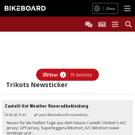
Deu
Filter
70 Berichte
2
Trikots Newsticker
Berichte
Castelli Hot Weather Rennradbekleidung
16.06.26 11:47
Luke Biketalker/Pressemitteilung
Neues für die heißen Tage aus dem Hause Castelli: Climber's A/C
Jersey, UPF Jersey, Superleggera Bibshort, A/C Bibshort sowie
Ärmlinge und ...