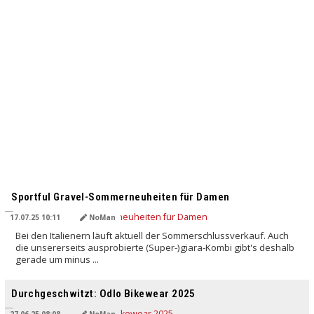
Sportful Gravel-Sommerneuheiten für Damen
17.07.25 10:11
NoMan
Bei den Italienern läuft aktuell der Sommerschlussverkauf. Auch
die unsererseits ausprobierte (Super-)giara-Kombi gibt's deshalb
gerade um minus ...
Durchgeschwitzt: Odlo Bikewear 2025
27.06.25 08:08
NoMan