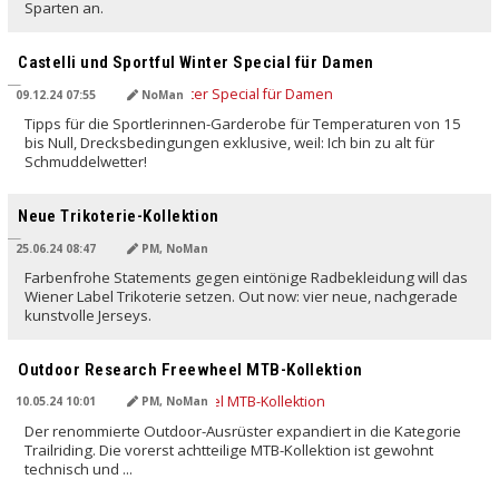
Sparten an.
Castelli und Sportful Winter Special für Damen
09.12.24 07:55
NoMan
Tipps für die Sportlerinnen-Garderobe für Temperaturen von 15
bis Null, Drecksbedingungen exklusive, weil: Ich bin zu alt für
Schmuddelwetter!
Neue Trikoterie-Kollektion
25.06.24 08:47
PM, NoMan
Farbenfrohe Statements gegen eintönige Radbekleidung will das
Wiener Label Trikoterie setzen. Out now: vier neue, nachgerade
kunstvolle Jerseys.
Outdoor Research Freewheel MTB-Kollektion
10.05.24 10:01
PM, NoMan
Der renommierte Outdoor-Ausrüster expandiert in die Kategorie
Trailriding. Die vorerst achtteilige MTB-Kollektion ist gewohnt
technisch und ...