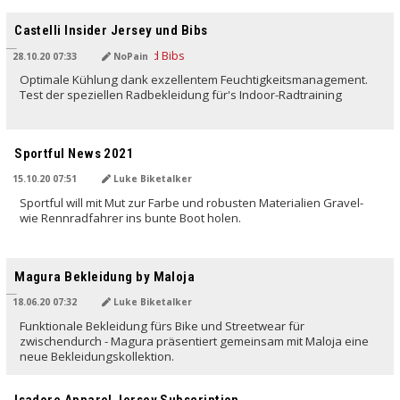
Castelli Insider Jersey und Bibs
28.10.20 07:33
NoPain
Optimale Kühlung dank exzellentem Feuchtigkeitsmanagement.
Test der speziellen Radbekleidung für's Indoor-Radtraining
Sportful News 2021
15.10.20 07:51
Luke Biketalker
Sportful will mit Mut zur Farbe und robusten Materialien Gravel-
wie Rennradfahrer ins bunte Boot holen.
Magura Bekleidung by Maloja
18.06.20 07:32
Luke Biketalker
Funktionale Bekleidung fürs Bike und Streetwear für
zwischendurch - Magura präsentiert gemeinsam mit Maloja eine
neue Bekleidungskollektion.
Isadore Apparel Jersey Subscription