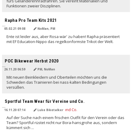
fürs Geländerennradfahren. Sie vereint Materialien und
Funktionen zweier Disziplinen.
Rapha Pro Team Kits 2021
05.02.21 09:08
NoMan, PM
Ente ist leider aus, aber Rosa wär' zu haben! Rapha präsentiert
mit EF Education-Nippo das regelkonformste Trikot der Welt.
POC Bikewear Herbst 2020
26.11.20 06:59
PM, NoMan
Mit neuen Beinkleidern und Oberteilen möchten uns die
Schweden das Trainieren bei nass-kalten Bedingungen
versüßen.
Sportful Team Wear für Vereine und Co.
16.11.20 07:14
Luke Biketalker
Auf der Suche nach einem frischen Outfit für den Verein oder das
Team? Sportful rüstet nicht nur Bora-hansgrohe aus, sondern
kümmert sich ...