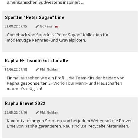
amerikanischen Südwestens inspiriert ...
Sportful "Peter Sagan" Line
01.08.22 07:15
NoPain
Comeback von Sportfuls "Peter Sagan" Kollektion für
modemutige Rennrad- und Gravelpiloten.
Rapha EF Teamtrikots für alle
14.06.22 07:18
PM, NoMan
Einmal aussehen wie ein Profi ... die Team-Kits der beiden von
Rapha gesponserten EF World Tour Mann- und Frauschaften
machen's möglich!
Rapha Brevet 2022
24.05.22 07:10
PM, NoMan
Komfort auf langen Strecken und bei jedem Wetter soll die Brevet-
Linie von Rapha garantieren. Neu sind u.a. recycelte Materialien.