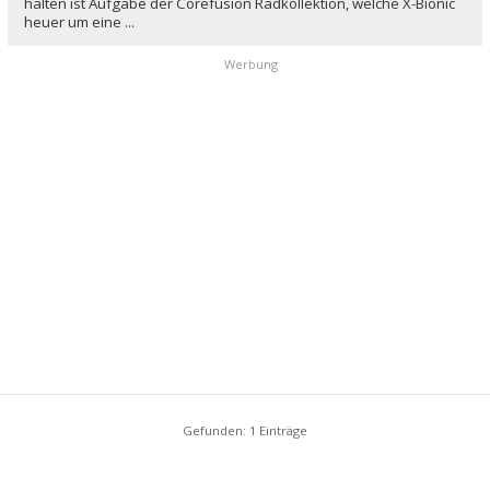
halten ist Aufgabe der Corefusion Radkollektion, welche X-Bionic
heuer um eine ...
Werbung
Gefunden: 1 Einträge