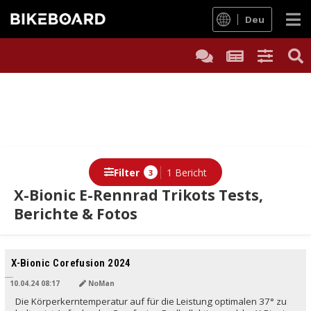
Deu
Filter
1 Bericht
3
X-Bionic E-Rennrad Trikots Tests,
Berichte & Fotos
Berichte
X-Bionic Corefusion 2024
10.04.24 08:17
NoMan
Die Körperkerntemperatur auf für die Leistung optimalen 37° zu