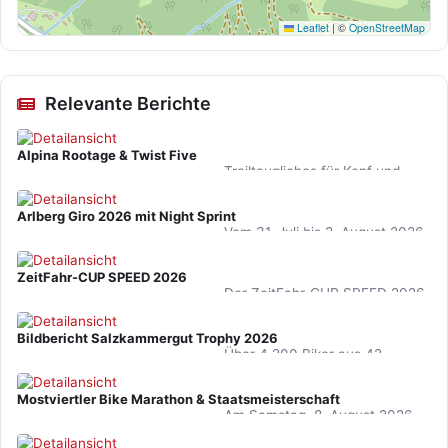
Leaflet
|
©
OpenStreetMap
Relevante Berichte
Alpina Rootage & Twist Five
Trailtaugliches für Kopf und
Augen - Wir haben den Alpina
Rootage Helm und die Twist
Arlberg Giro 2026 mit Night Sprint
Five QVM+ Brille…
Vom 31. Juli bis 2. August 2026
geht's in St. Anton wieder zur
Sache. Der Marathon ist längst
ZeitFahr-CUP SPEED 2026
ausverkauft aber…
Der ZeitFahr-CUP SPEED 2026
verspricht spannende
Wettkämpfe für
Bildbericht Salzkammergut Trophy 2026
Zeitfahrbegeisterte.
Über 4.200 Biker aus 42
Nationen, top Wetter,
Rekordzeiten und eine
Mostviertler Bike Marathon & Staatsmeisterschaft
Stimmung, die ihresgleichen
Am Samstag, 8. August 2026,
sucht. Die…
blickt die österreichische