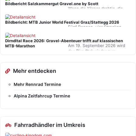
Mountainbike-Szene nach
Bildbericht Salzkammergut Gravel.one by Scott
Mank. Der 28. Mostviertler
Wenn die Körper drahtig, die
Bike…
Lenker gebogen und die ersten
Damen ganz vorne in den
Bildbericht: MTB Junior World Festival Graz/Stattegg 2026
Ergebnislisten zu finden…
Fünf Rennen, vier Strecken,
große Hitze, viel Staub und 15
Nationen: Das MTB Junior
Dirndltal Race 2026: Gravel-Abenteuer trifft auf klassischen
World Festival 2026 machte…
Am 19. September 2026 wird
MTB-Marathon
das Dirndltal wieder zum
Schauplatz für ein spannendes
Bike-Event im hinteren…
Mehr entdecken
Mehr Rennrad Termine
Alpina Zeitfahrcup Termine
Fahrradhändler im Umkreis