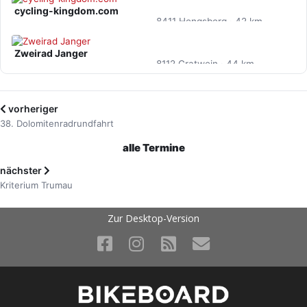
cycling-kingdom.com
8411 Hengsberg · 42 km
Zweirad Janger
8112 Gratwein · 44 km
vorheriger
38. Dolomitenradrundfahrt
alle Termine
nächster
Kriterium Trumau
Zur Desktop-Version