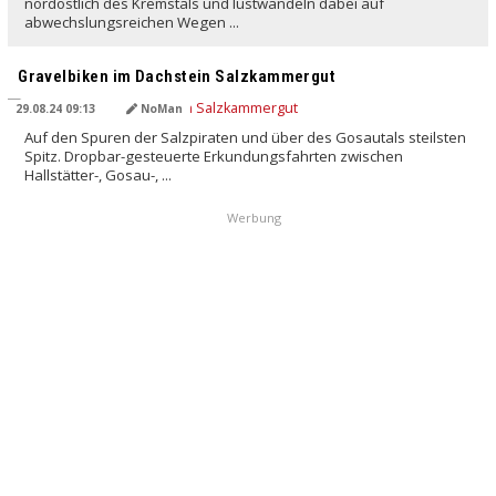
nordöstlich des Kremstals und lustwandeln dabei auf
abwechslungsreichen Wegen ...
Gravelbiken im Dachstein Salzkammergut
29.08.24 09:13
NoMan
Auf den Spuren der Salzpiraten und über des Gosautals steilsten
Spitz. Dropbar-gesteuerte Erkundungsfahrten zwischen
Hallstätter-, Gosau-, ...
Werbung