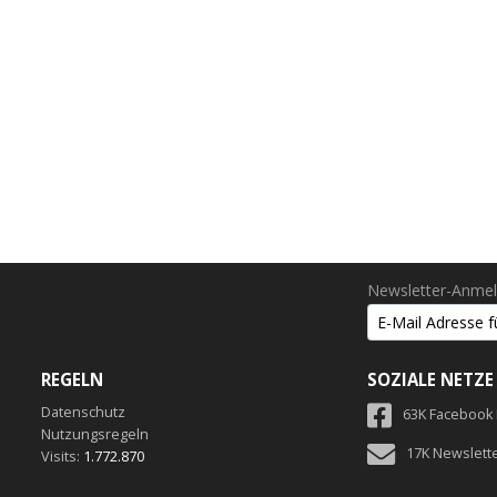
Newsletter-Anme
REGELN
SOZIALE NETZE
Datenschutz
63K Facebook
Nutzungsregeln
17K Newslett
Visits:
1.772.870