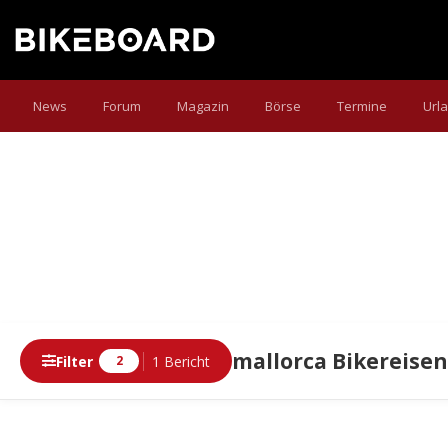
News
Forum
Magazin
Börse
Termine
Url
mallorca Bikereise
Filter
1 Bericht
2