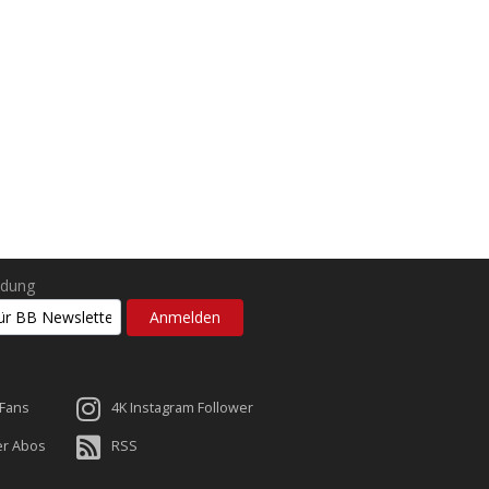
ldung
 Fans
4K Instagram Follower
er Abos
RSS