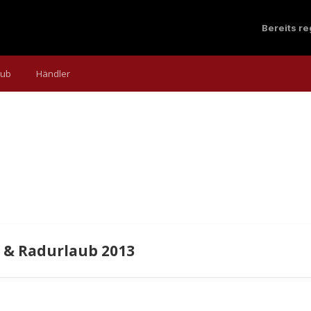
Bereits r
aub
Händler
n & Radurlaub 2013