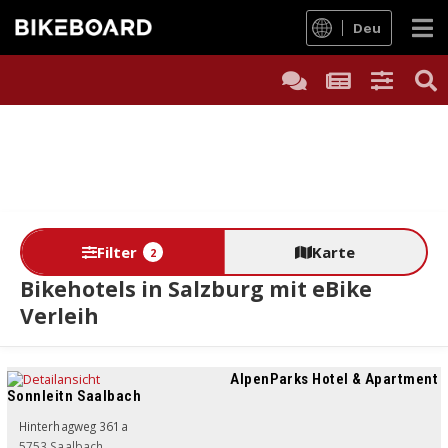
Deu
Filter
Karte
2
Bikehotels in Salzburg mit eBike
Verleih
AlpenParks Hotel & Apartment
Sonnleitn Saalbach
Hinterhagweg 361a
5753
Saalbach