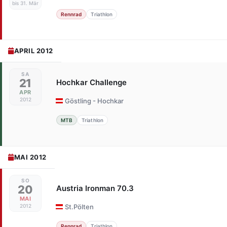
bis 31. Mär
Rennrad
Triathlon
APRIL 2012
SA
21
Hochkar Challenge
APR
2012
Göstling - Hochkar
MTB
Triathlon
MAI 2012
SO
20
Austria Ironman 70.3
MAI
2012
St.Pölten
Rennrad
Triathlon