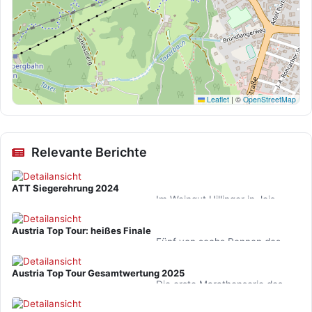
Leaflet
|
©
OpenStreetMap
Relevante Berichte
ATT Siegerehrung 2024
Im Weingut Hillinger in Jois
werden am Nationalfeiertag die
Schnellsten der Austria Top
Austria Top Tour: heißes Finale
Tour geehrt.
Fünf von sechs Rennen des
Kombi-Cups sind geschlagen,
nun heißt's verschnaufen und
Austria Top Tour Gesamtwertung 2025
rüsten für das große…
Die erste Marathonserie des
Landes ist entschieden. Larissa
Azman und Anton Erlbacher