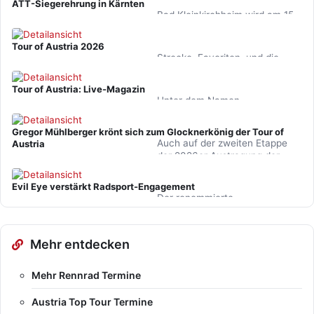
ATT-Siegerehrung in Kärnten
holten sich die…
Bad Kleinkirchheim wird am 15.
Oktober Schauplatz der ATT-
Gesamtsiegerehrung sein. Auch
Tour of Austria 2026
die Ehrennadeln werden…
Strecke, Favoriten, und die
Chancen der Österreicher: Am
8.7. beginnt in Graz die 75.
Tour of Austria: Live-Magazin
Ausgabe der Tour of…
Unter dem Namen
Windschatten startet die
Österreich-Rundfahrt ein
Gregor Mühlberger krönt sich zum Glocknerkönig der Tour of
monatliches Fernseh- und
Auch auf der zweiten Etappe
Austria
Online-Format.…
der 2026er Austragung der
Tour of Austria bleibt Gregor
Mühlberger dei dominierende…
Evil Eye verstärkt Radsport-Engagement
Der renommierte
österreichische Sportbrillen-
Hersteller unterstützt immer
mehr Events und auch das
Mehr entdecken
aktuell…
Mehr Rennrad Termine
Austria Top Tour Termine