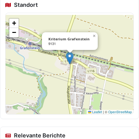
Standort
+
−
×
Kriterium Grafenstein
9131
Leaflet
|
©
OpenStreetMap
Relevante Berichte