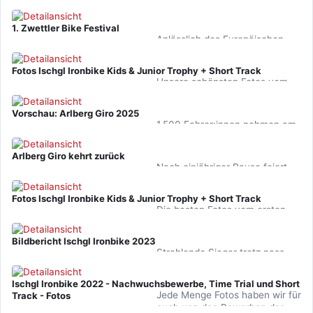
1. Zwettler Bike Festival
Anlässlich des Europäischen
Tages des Fahrrads steigt in
Zwettl am 8. Juni ein
Fotos Ischgl Ironbike Kids & Junior Trophy + Short Track
Aktivprogramm für Groß und…
Unsere schönsten Fotos vom
ersten Tag der Ischgl Ironbike
Jubiläumsausgabe 2025 findet
Vorschau: Arlberg Giro 2025
ihr hier. Beim Short…
1.500 Fahrer:innen nehmen am
3. August den Radmarathon in
St. Anton in Angriff. Das
Arlberg Giro kehrt zurück
Ganifertal springt für die…
Nach einjähriger Pause feiert
der Arlberg Giro 2025 sein
Comeback. Mit dem neuen
Fotos Ischgl Ironbike Kids & Junior Trophy + Short Track
Night Sprint startet das…
Die besten Fotos vom ersten
Tag der Ischgl Ironbike 2024
findet ihr hier. Beim Short Track
Bildbericht Ischgl Ironbike 2023
und den Kinder- und…
Strahlende Sieger trotz nass-
kalter Bedingungen. Bei der 28.
Auflage eines der härtesten
Ischgl Ironbike 2022 - Nachwuchsbewerbe, Time Trial und Short
MTB-Marathons Europas…
Jede Menge Fotos haben wir für
Track - Fotos
euch von den Bewerben des