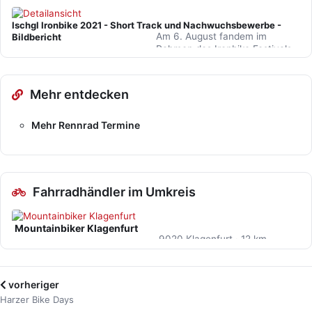
Ischgl Ironbike Festivals 2022.
Donnerstag und Freitag…
Ischgl Ironbike 2021 - Short Track und Nachwuchsbewerbe -
Am 6. August fandem im
Bildbericht
Rahmen des Ironbike Festivals
2021 die Kinder- und
Jugendbewerbe statt. Am
Abend sorgte…
Mehr entdecken
Mehr Rennrad Termine
Fahrradhändler im Umkreis
Mountainbiker Klagenfurt
9020 Klagenfurt · 12 km
vorheriger
Harzer Bike Days