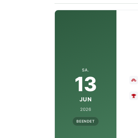
SA.
13
JUN
2026
BEENDET