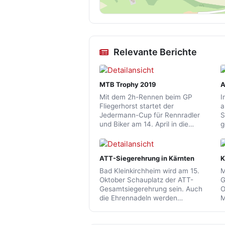
Relevante Berichte
MTB Trophy 2019
A
Mit dem 2h-Rennen beim GP
I
Fliegerhorst startet der
a
Jedermann-Cup für Rennradler
S
und Biker am 14. April in die…
g
ATT-Siegerehrung in Kärnten
K
Bad Kleinkirchheim wird am 15.
M
Oktober Schauplatz der ATT-
G
Gesamtsiegerehrung sein. Auch
O
die Ehrennadeln werden…
M