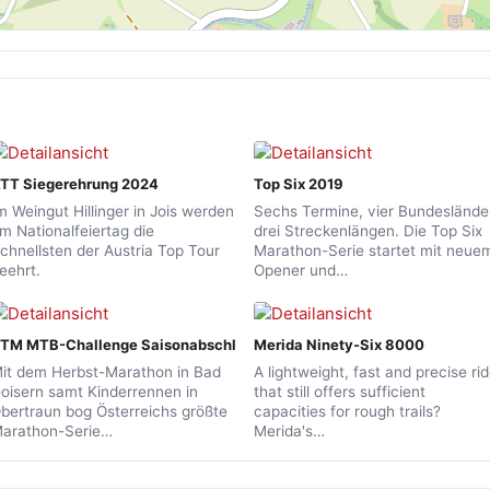
TT Siegerehrung 2024
Top Six 2019
m Weingut Hillinger in Jois werden
Sechs Termine, vier Bundeslände
m Nationalfeiertag die
drei Streckenlängen. Die Top Six
chnellsten der Austria Top Tour
Marathon-Serie startet mit neue
eehrt.
Opener und…
TM MTB-Challenge Saisonabschluss
Merida Ninety-Six 8000
it dem Herbst-Marathon in Bad
A lightweight, fast and precise ri
oisern samt Kinderrennen in
that still offers sufficient
bertraun bog Österreichs größte
capacities for rough trails?
arathon-Serie…
Merida's…