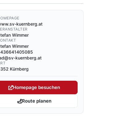
HOMEPAGE
ww.sv-kuernberg.at
VERANSTALTER
tefan Wimmer
KONTAKT
tefan Wimmer
+436641405085
ad@sv-kuernberg.at
ORT
352 Kürnberg
Homepage besuchen
Route planen