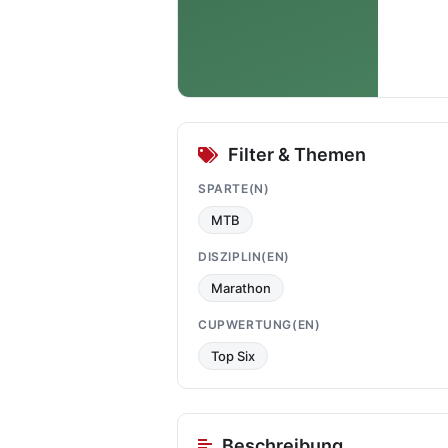
Filter & Themen
SPARTE(N)
MTB
DISZIPLIN(EN)
Marathon
CUPWERTUNG(EN)
Top Six
Beschreibung