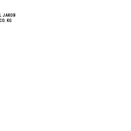
L JAKOB
CO. KG