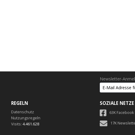
Newsletter-Anme
REGELN
SOZIALE NETZE
Datenschutz
63K Facebook
Nutzungsregeln
17K Newslett
Visits:
4.461.628