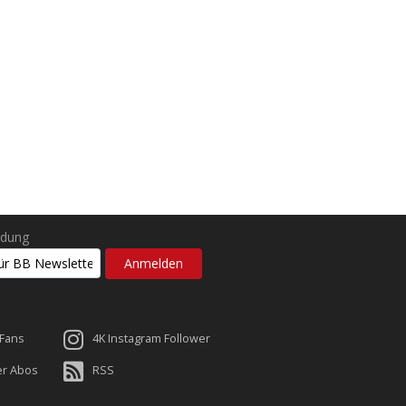
ldung
 Fans
4K Instagram Follower
er Abos
RSS