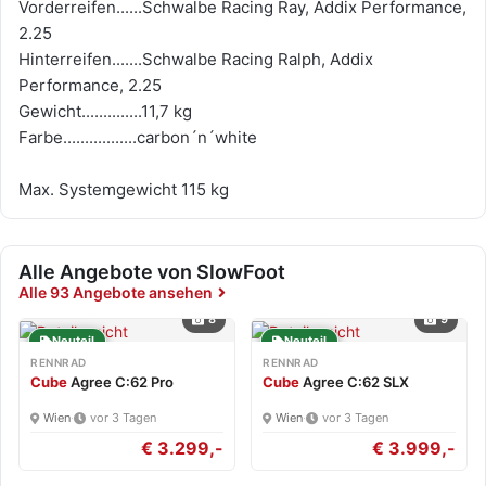
Vorderreifen......Schwalbe Racing Ray, Addix Performance,
2.25
Hinterreifen.......Schwalbe Racing Ralph, Addix
Performance, 2.25
Gewicht..............11,7 kg
Farbe.................carbon´n´white
Max. Systemgewicht 115 kg
Alle Angebote von SlowFoot
Alle 93 Angebote ansehen
8
9
Neuteil
Neuteil
RENNRAD
RENNRAD
Cube
Agree C:62 Pro
Cube
Agree C:62 SLX
Wien
·
vor 3 Tagen
Wien
·
vor 3 Tagen
€ 3.299,-
€ 3.999,-