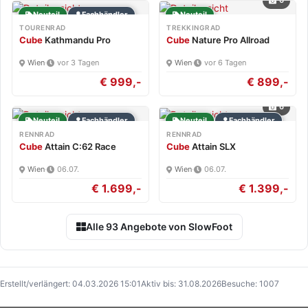
6
Neuteil
Fachhändler
Neuteil
TOURENRAD
TREKKINGRAD
Cube
Kathmandu Pro
Cube
Nature Pro Allroad
Wien
·
vor 3 Tagen
Wien
·
vor 6 Tagen
€ 999,-
€ 899,-
6
Neuteil
Fachhändler
Neuteil
Fachhändler
RENNRAD
RENNRAD
Cube
Attain C:62 Race
Cube
Attain SLX
Wien
·
06.07.
Wien
·
06.07.
€ 1.699,-
€ 1.399,-
Alle 93 Angebote von SlowFoot
Erstellt/verlängert: 04.03.2026 15:01
Aktiv bis: 31.08.2026
Besuche: 1007