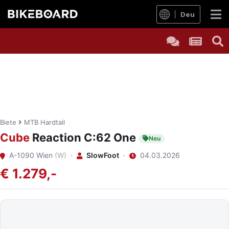
Deu
Biete
MTB Hardtail
Cube
Reaction C:62 One
Neu
A-1090 Wien
(W)
·
SlowFoot
·
04.03.2026
€ 1.279,-