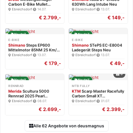
Carbon E-Bike Mullet
630Wh Lang Intube Neu
Brose…
Ebreichsdorf
·
14.07.
Ebreichsdorf
·
13.07.
€ 2.799,-
€ 149,-
Neuteil
Neuteil
E-BIKE
E-BIKE
Shimano
Steps EP600
Shimano
STePS EC-E8004
Mittelmotor 85NM 25 Km/h
Ladegerät Steps Neu
Neu
Ebreichsdorf
·
13.07.
Ebreichsdorf
·
13.07.
€ 179,-
€ 49,-
6
Neuteil
Neuteil
RENNRAD
MTB FULLY
Merida
Scultura 5000
KTM
Scarp Master Racefully
Rennrad 2025 Pearl
Carbon Small XT…
White/Blk…
Ebreichsdorf
·
08.07.
Ebreichsdorf
·
01.07.
€ 2.699,-
€ 2.399,-
Alle 62 Angebote von deusmagnus