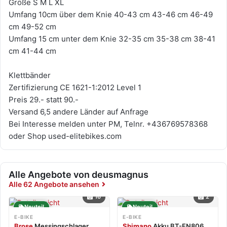
Größe S M L XL
Umfang 10cm über dem Knie 40-43 cm 43-46 cm 46-49
cm 49-52 cm
Umfang 15 cm unter dem Knie 32-35 cm 35-38 cm 38-41
cm 41-44 cm
Klettbänder
Zertifizierung CE 1621-1:2012 Level 1
Preis 29.- statt 90.-
Versand 6,5 andere Länder auf Anfrage
Bei Interesse melden unter PM, Telnr. +436769578368
oder Shop used-elitebikes.com
Alle Angebote von deusmagnus
Alle 62 Angebote ansehen
16
2
Neuteil
Neuteil
E-BIKE
E-BIKE
Brose
Messingschlager
Shimano
Akku BT-EN806