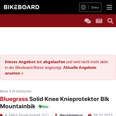
Deu
Dieses Angebot ist abgelaufen
und wird nicht mehr aktiv
in der Bikeboard-Börse angezeigt.
Aktuelle Angebote
ansehen »
Biete
Protektoren
Bluegrass
Solid Knee Knieprotektor Blk
Mountainbik
Neu
A-2483 Ebreichsdorf
(NÖ)
·
deusmagnus
·
26.10.2023