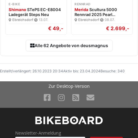
E-BIKE
RENNRAD
Shimano
STePS EC-E8004
Merida
Scultura 5000
Ladegerät Steps Neu
Rennrad 2025 Pearl
White/Blk…
Ebreichsdorf
·
13.07.
Ebreichsdorf
·
08.07.
€ 49,-
€ 2.699,-
Alle 62 Angebote von deusmagnus
Erstellt/verlängert: 26.10.2023 20:34
Aktiv bis: 23.04.2024
Besuche: 340
Zur Desktop-Version
Newsletter-Anmeldung