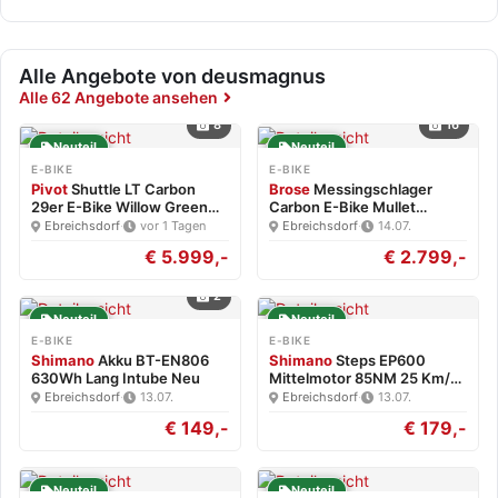
Alle Angebote von deusmagnus
Alle 62 Angebote ansehen
8
16
Neuteil
Neuteil
E-BIKE
E-BIKE
Pivot
Shuttle LT Carbon
Brose
Messingschlager
29er E-Bike Willow Green…
Carbon E-Bike Mullet
Brose…
Ebreichsdorf
·
vor 1 Tagen
Ebreichsdorf
·
14.07.
€ 5.999,-
€ 2.799,-
2
Neuteil
Neuteil
E-BIKE
E-BIKE
Shimano
Akku BT-EN806
Shimano
Steps EP600
630Wh Lang Intube Neu
Mittelmotor 85NM 25 Km/h
Neu
Ebreichsdorf
·
13.07.
Ebreichsdorf
·
13.07.
€ 149,-
€ 179,-
Neuteil
Neuteil