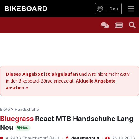
Deu
Dieses Angebot ist abgelaufen
und wird nicht mehr aktiv
in der Bikeboard-Börse angezeigt.
Aktuelle Angebote
ansehen »
Biete
Handschuhe
Bluegrass
React MTB Handschuhe Lang
Neu
Neu
A-2483 Ebreichsdorf
(NÖ)
·
deusmagnus
·
26.10.2023