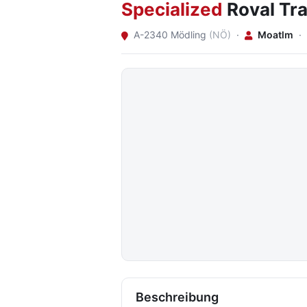
Specialized
Roval Tr
A-2340 Mödling
(NÖ)
·
Moatlm
·
Beschreibung