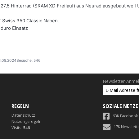
 27,5 Hinterrad (SRAM XD Freilauf) aus Neurad ausgebaut weil 
T Swiss 350 Classic Naben.
nduro Einsatz
08.08.2024
Besuche: 546
Newsletter-Anme
REGELN
SOZIALE NETZE
Datenschutz
63K Facebook
Nutzungsregeln
17K Newslett
Visits:
546