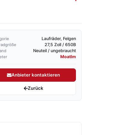
Laufräder, Felgen
gorie
27,5 Zoll / 650B
radgröße
Neuteil / ungebraucht
and
Moatlm
eter
Anbieter kontaktieren
Zurück