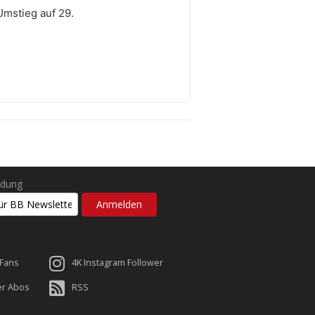
Umstieg auf 29.
ldung
 Fans
4K Instagram Follower
er Abos
RSS