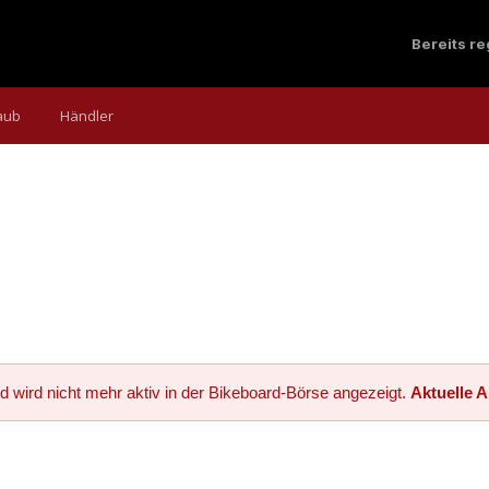
Bereits r
aub
Händler
d wird nicht mehr aktiv in der Bikeboard-Börse angezeigt.
Aktuelle 