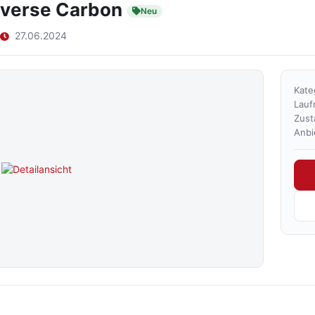
averse Carbon
Neu
27.06.2024
Kate
Lauf
Zust
Anbi