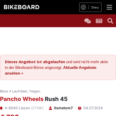
Deu
Dieses Angebot ist abgelaufen
und wird nicht mehr aktiv
in der Bikeboard-Börse angezeigt.
Aktuelle Angebote
ansehen »
Biete
Laufräder, Felgen
Pancho Wheels
Rush 45
A-8940 Liezen
(STMK)
·
itsmetom7
·
04.07.2024