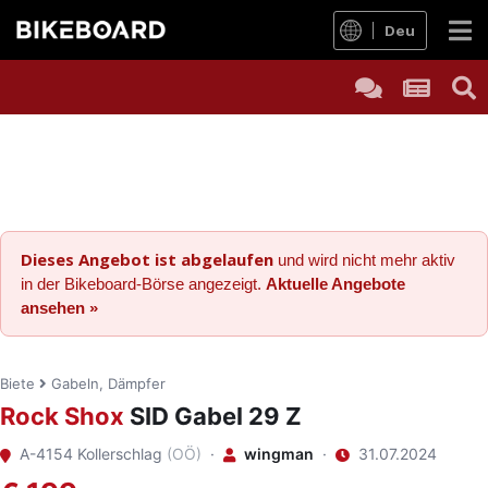
Deu
Dieses Angebot ist abgelaufen
und wird nicht mehr aktiv
in der Bikeboard-Börse angezeigt.
Aktuelle Angebote
ansehen »
Biete
Gabeln, Dämpfer
Rock Shox
SID Gabel 29 Z
A-4154 Kollerschlag
(OÖ)
·
wingman
·
31.07.2024