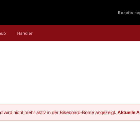
Bereits r
aub
Händler
d wird nicht mehr aktiv in der Bikeboard-Börse angezeigt.
Aktuelle 