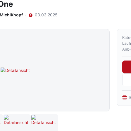
tOne
 MichiKnopf
·
03.03.2025
Kate
Lauf
Anbi
B