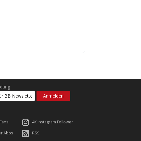
ldung
 Fans
4K Instagram Follower
er Abos
RSS