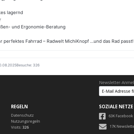
kes lagernd
r
Größen- und Ergonomie-Beratung
hr perfektes Fahrrad – Radwelt MichiKnopf …und das Rad passt!
30.08.2025
Besuche: 326
Newsletter-Anme
REGELN
SOZIALE NETZE
Datenschutz
63K Facebook
Nutzungsregeln
17K Newslett
Visits:
326