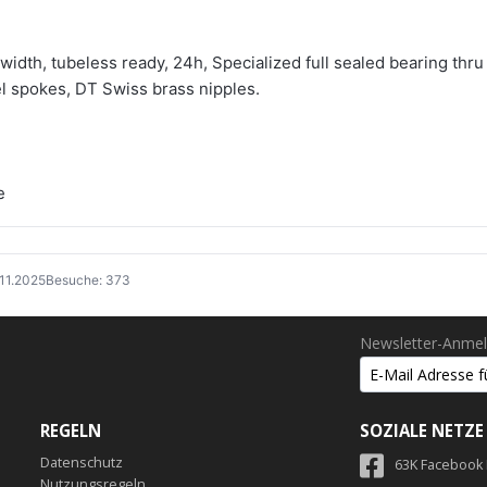
dth, tubeless ready, 24h, Specialized full sealed bearing thru 
l spokes, DT Swiss brass nipples.
e
.11.2025
Besuche: 373
Newsletter-Anme
REGELN
SOZIALE NETZE
Datenschutz
63K Facebook
Nutzungsregeln