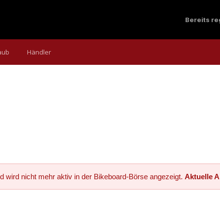
Bereits r
aub
Händler
d wird nicht mehr aktiv in der Bikeboard-Börse angezeigt.
Aktuelle 