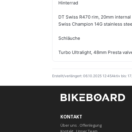
Hinterrad
DT Swiss R470 rim, 20mm internal wi
Swiss Champion 14G stainless stee
Schläuche
Turbo Ultralight, 48mm Presta valv
Erstellt/verlängert: 06.10.2025 12:45
Aktiv bis: 17
KONTAKT
Über uns . Offenlegung
Kontakt . Unser Team