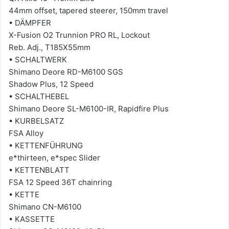
44mm offset, tapered steerer, 150mm travel
• DÄMPFER
X-Fusion O2 Trunnion PRO RL, Lockout
Reb. Adj., T185X55mm
• SCHALTWERK
Shimano Deore RD-M6100 SGS
Shadow Plus, 12 Speed
• SCHALTHEBEL
Shimano Deore SL-M6100-IR, Rapidfire Plus
• KURBELSATZ
FSA Alloy
• KETTENFÜHRUNG
e*thirteen, e*spec Slider
• KETTENBLATT
FSA 12 Speed 36T chainring
• KETTE
Shimano CN-M6100
• KASSETTE