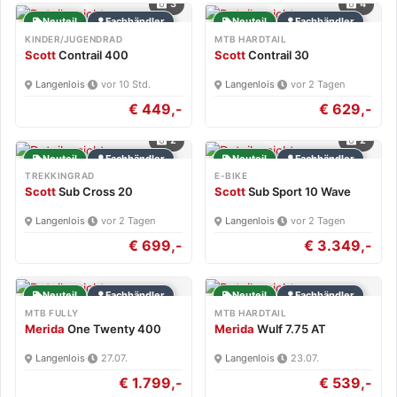
3
4
Neuteil
Fachhändler
Neuteil
Fachhändler
KINDER/JUGENDRAD
MTB HARDTAIL
Scott
Contrail 400
Scott
Contrail 30
Langenlois
·
vor 10 Std.
Langenlois
·
vor 2 Tagen
€ 449,-
€ 629,-
2
2
Neuteil
Fachhändler
Neuteil
Fachhändler
TREKKINGRAD
E-BIKE
Scott
Sub Cross 20
Scott
Sub Sport 10 Wave
Langenlois
·
vor 2 Tagen
Langenlois
·
vor 2 Tagen
€ 699,-
€ 3.349,-
Neuteil
Fachhändler
Neuteil
Fachhändler
MTB FULLY
MTB HARDTAIL
Merida
One Twenty 400
Merida
Wulf 7.75 AT
Langenlois
·
27.07.
Langenlois
·
23.07.
€ 1.799,-
€ 539,-