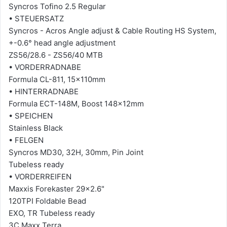
Syncros Tofino 2.5 Regular
• STEUERSATZ
Syncros - Acros Angle adjust & Cable Routing HS System,
+-0.6° head angle adjustment
ZS56/28.6 - ZS56/40 MTB
• VORDERRADNABE
Formula CL-811, 15x110mm
• HINTERRADNABE
Formula ECT-148M, Boost 148x12mm
• SPEICHEN
Stainless Black
• FELGEN
Syncros MD30, 32H, 30mm, Pin Joint
Tubeless ready
• VORDERREIFEN
Maxxis Forekaster 29x2.6"
120TPI Foldable Bead
EXO, TR Tubeless ready
3C Maxx Terra