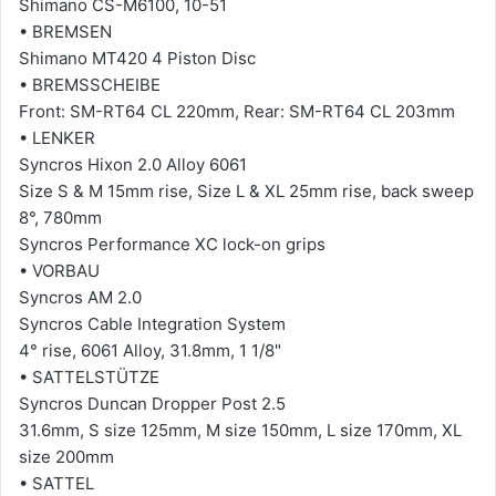
Shimano CS-M6100, 10-51
• BREMSEN
Shimano MT420 4 Piston Disc
• BREMSSCHEIBE
Front: SM-RT64 CL 220mm, Rear: SM-RT64 CL 203mm
• LENKER
Syncros Hixon 2.0 Alloy 6061
Size S & M 15mm rise, Size L & XL 25mm rise, back sweep
8°, 780mm
Syncros Performance XC lock-on grips
• VORBAU
Syncros AM 2.0
Syncros Cable Integration System
4° rise, 6061 Alloy, 31.8mm, 1 1/8"
• SATTELSTÜTZE
Syncros Duncan Dropper Post 2.5
31.6mm, S size 125mm, M size 150mm, L size 170mm, XL
size 200mm
• SATTEL