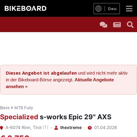
Deu
Dieses Angebot ist abgelaufen
und wird nicht mehr aktiv
in der Bikeboard-Börse angezeigt.
Aktuelle Angebote
ansehen »
Biete
MTB Fully
Specialized
s-works Epic 29" AXS
A-6074 Rinn, Tirol
(T)
·
thextreme
·
01.04.2026