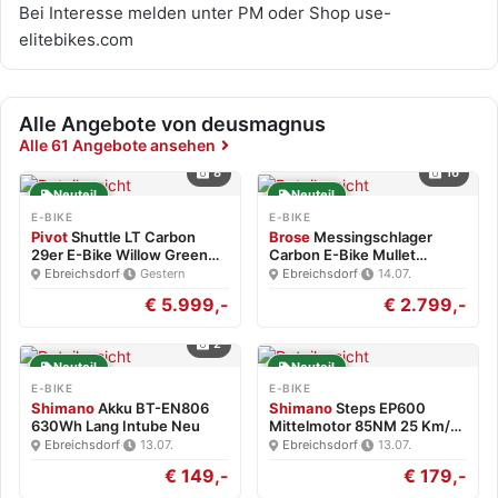
Bei Interesse melden unter PM oder Shop use-
elitebikes.com
Alle Angebote von deusmagnus
Alle 61 Angebote ansehen
8
16
Neuteil
Neuteil
E-BIKE
E-BIKE
Pivot
Shuttle LT Carbon
Brose
Messingschlager
29er E-Bike Willow Green…
Carbon E-Bike Mullet
Brose…
Ebreichsdorf
·
Gestern
Ebreichsdorf
·
14.07.
€ 5.999,-
€ 2.799,-
2
Neuteil
Neuteil
E-BIKE
E-BIKE
Shimano
Akku BT-EN806
Shimano
Steps EP600
630Wh Lang Intube Neu
Mittelmotor 85NM 25 Km/h
Neu
Ebreichsdorf
·
13.07.
Ebreichsdorf
·
13.07.
€ 149,-
€ 179,-