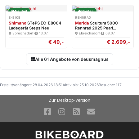
Neuteil
Neuteil
E-BIKE
RENNRAD
Shimano
STePS EC-E8004
Merida
Scultura 5000
Ladegerät Steps Neu
Rennrad 2025 Pearl
White/Blk…
Ebreichsdorf
·
13.07.
Ebreichsdorf
·
08.07.
€ 49,-
€ 2.699,-
Alle 61 Angebote von deusmagnus
Erstellt/verlängert: 28.04.2026 18:51
Aktiv bis: 25.10.2026
Besuche: 117
Zur Desktop-Version