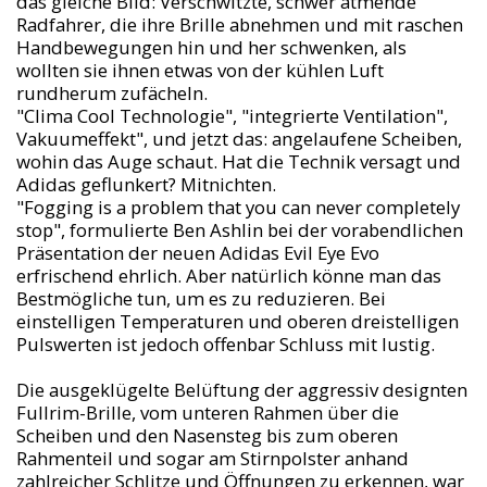
das gleiche Bild: Verschwitzte, schwer atmende
Radfahrer, die ihre Brille abnehmen und mit raschen
Handbewegungen hin und her schwenken, als
wollten sie ihnen etwas von der kühlen Luft
rundherum zufächeln.
"Clima Cool Technologie", "integrierte Ventilation",
Vakuumeffekt", und jetzt das: angelaufene Scheiben,
wohin das Auge schaut. Hat die Technik versagt und
Adidas geflunkert? Mitnichten.
"Fogging is a problem that you can never completely
stop", formulierte Ben Ashlin bei der vorabendlichen
Präsentation der neuen Adidas Evil Eye Evo
erfrischend ehrlich. Aber natürlich könne man das
Bestmögliche tun, um es zu reduzieren. Bei
einstelligen Temperaturen und oberen dreistelligen
Pulswerten ist jedoch offenbar Schluss mit lustig.
Die ausgeklügelte Belüftung der aggressiv designten
Fullrim-Brille, vom unteren Rahmen über die
Scheiben und den Nasensteg bis zum oberen
Rahmenteil und sogar am Stirnpolster anhand
zahlreicher Schlitze und Öffnungen zu erkennen, war