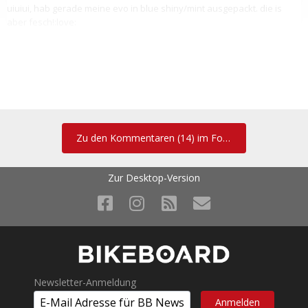
uiuiui, hab gerade meine evo in blue shiny/mint ausgepackt. die is
aber fesch!:love:
... und nach dem dritten ganz-arg-sonnenschein-ausflug bekommt
sie nunmehr nebst der im herbst/frühwinter bereits vollauf
bestätigten radler-tauglichkeit auch einen hundertprozentigen
Schitouren-Tipp. Ausreichend Ventilation auch in meinem
Zu den Kommentaren (14) im Forum
Schneckentempo, und das Rundummadum-Glasl macht halt schon
ordentlich was her auf blitzweißem Schnee ...
Zur Desktop-Version
Ich habe meine "red mirror" am Wochenende eingeweiht, wie zu
Erwarten gibt es keine Klagen - alles tiptop!
lg
Thomas
Newsletter-Anmeldung
Hallo!......