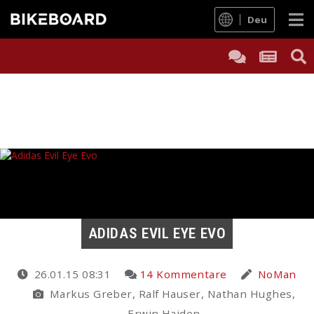
Deu
ADIDAS EVIL EYE EVO
26.01.15 08:31
14 Kommentare
NoMan
Markus Greber, Ralf Hauser, Nathan Hughes,
Erwin Haiden