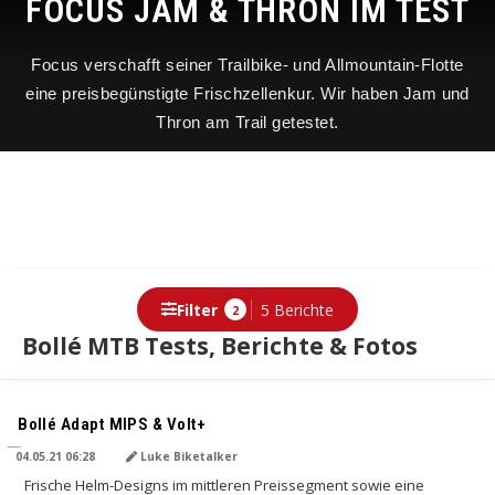
FOCUS JAM & THRON IM TEST
Focus verschafft seiner Trailbike- und Allmountain-Flotte
eine preisbegünstigte Frischzellenkur. Wir haben Jam und
Thron am Trail getestet.
Filter
5 Berichte
2
Bollé MTB Tests, Berichte & Fotos
Berichte
Bollé Adapt MIPS & Volt+
04.05.21 06:28
Luke Biketalker
Frische Helm-Designs im mittleren Preissegment sowie eine