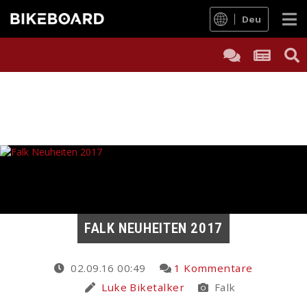
Deu
FALK NEUHEITEN 2017
02.09.16 00:49
1 Kommentare
Luke Biketalker
Falk