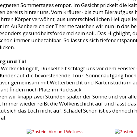
egneten Sommertages empor. Im Gesicht prickelt die kalte
n bereits hinter uns. Vom Kräuter- bis zum Bieraufguss
hrten Körper verwöhnt, aus unterschiedlichen Heilquelle
r im Außenbereich der Therme tauchen wir nun in das b
sonders gesundheitsfördernd sein soll. Das Highlight, de
chon immer unbezahlbar. So lässt es sich tiefenentspannt
icken.
rg und Tal
 Wecker klingelt, Dunkelheit schlägt uns vor dem Fenste
 Kinder auf die bevorstehende Tour. Sonnenaufgang hoch 
zuvor gemeinsam mit Wetterbericht und Kartenstudium a
ant finden noch Platz im Rucksack.
en wir knapp zwei Stunden später der Sonne und vor al
. Immer wieder reißt die Wolkenschicht auf und lässt da
ut sich das Loch nicht auf. Schade! Schön ist es dennoch 
al.