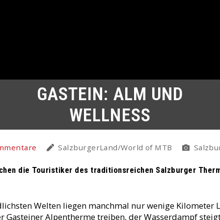
GASTEIN: ALM UND
WELLNESS
mmentare
SalzburgerLand/World of MTB
Salzbur
hen die Touristiker des traditionsreichen Salzburger Thermen
lichsten Welten liegen manchmal nur wenige Kilometer Luf
r Gasteiner Alpentherme treiben, der Wasserdampf steig