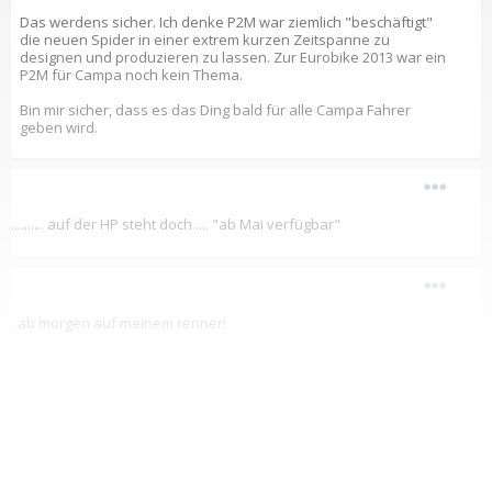
Das werdens sicher. Ich denke P2M war ziemlich "beschäftigt"
die neuen Spider in einer extrem kurzen Zeitspanne zu
designen und produzieren zu lassen. Zur Eurobike 2013 war ein
P2M für Campa noch kein Thema.
Bin mir sicher, dass es das Ding bald für alle Campa Fahrer
geben wird.
.......... auf der HP steht doch .... "ab Mai verfügbar"
..ab morgen auf meinem renner!