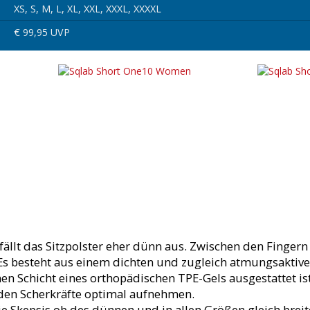
XS, S, M, L, XL, XXL, XXXL, XXXXL
€ 99,95 UVP
llt das Sitzpolster eher dünn aus. Zwischen den Fingern 
Es besteht aus einem dichten und zugleich atmungsaktiv
en Schicht eines orthopädischen TPE-Gels ausgestattet ist.
en Scherkräfte optimal aufnehmen.
ie Skepsis ob des dünnen und in allen Größen gleich brei