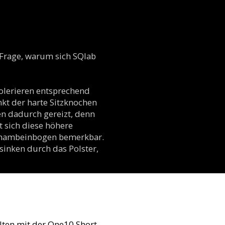
r Frage, warum sich SQlab
tolerieren entsprechend
nkt der harte Sitzknochen
n dadurch gereizt, denn
t sich diese höhere
Schambeinbogen bemerkbar.
 sinken durch das Polster,
lten mit der One10 Short