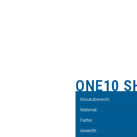
ONE10 S
Einsatzbereich:
Material:
Farbe:
Gewicht: