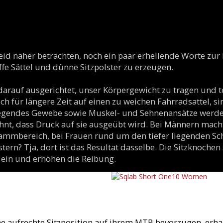
leid näher betrachten, noch ein paar erhellende Worte zu
affe Sättel und dünne Sitzpolster zu erzeugen.
darauf ausgerichtet, unser Körpergewicht zu tragen und 
ch für längere Zeit auf einen zu weichen Fahrradsattel, si
iegendes Gewebe sowie Muskel- und Sehnenansätze werde
hnt, dass Druck auf sie ausgeübt wird. Bei Männern mach
Dammbereich, bei Frauen rund um den tiefer liegenden 
tern? Tja, dort ist das Resultat dasselbe. Die Sitzknochen
 ein und erhöhen die Reibung.
ne aufrechte Sitzposition auf ihrem MTB bevorzugen, erha