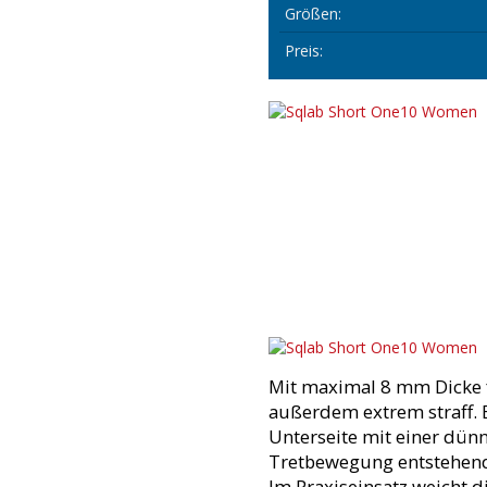
Größen:
Preis:
Mit maximal 8 mm Dicke fä
außerdem extrem straff. 
Unterseite mit einer dünn
Tretbewegung entstehend
Im Praxiseinsatz weicht d