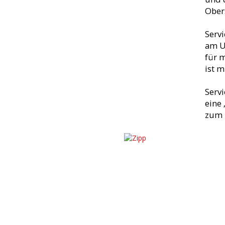
Ober
Serv
am U
für 
ist m
Serv
eine 
zum 