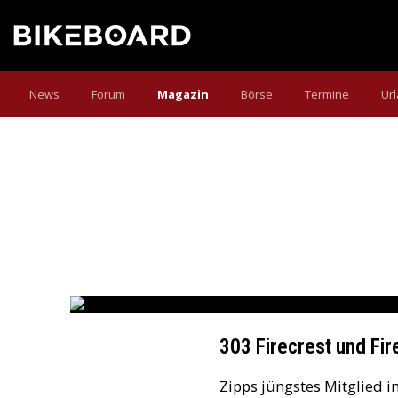
News
Forum
Magazin
Börse
Termine
Ur
ZIPP
303 Firecrest Disc Laufräder * SL Sprint Vorbau * 
Text:
NR22
Fotos:
NR22 & www.martinbihounek.com
303 Firecrest und Fi
Zipps jüngstes Mitglied in 