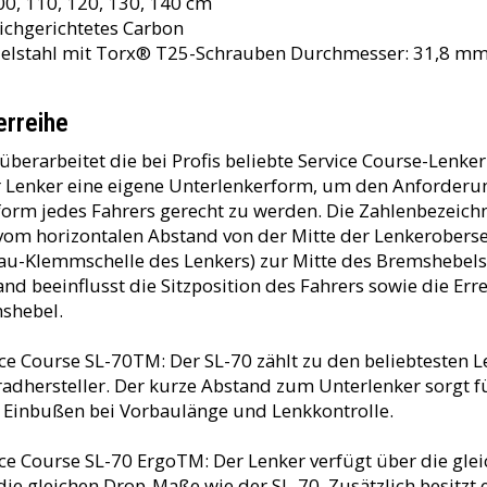
00, 110, 120, 130, 140 cm
eichgerichtetes Carbon
Edelstahl mit Torx® T25-Schrauben Durchmesser: 31,8 m
erreihe
überarbeitet die bei Profis beliebte Service Course-Lenker
r Lenker eine eigene Unterlenkerform, um den Anforderu
form jedes Fahrers gerecht zu werden. Die Zahlenbezeichn
vom horizontalen Abstand von der Mitte der Lenkerobersei
au-Klemmschelle des Lenkers) zur Mitte des Bremshebels 
nd beeinflusst die Sitzposition des Fahrers sowie die Err
shebel.
ice Course SL-70TM
: Der SL-70 zählt zu den beliebtesten 
radhersteller. Der kurze Abstand zum Unterlenker sorgt f
 Einbußen bei Vorbaulänge und Lenkkontrolle.
ice Course SL-70 ErgoTM:
Der Lenker verfügt über die gle
die gleichen Drop-Maße wie der SL-70. Zusätzlich besitzt