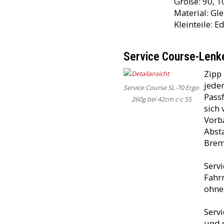
Größe: 90, 1
Material: Gl
Kleinteile: 
Service Course-Lenk
Zipp 
jede
Service Course SL-70 Ergo
Pass
260g bei 42cm c-c SS
sich 
Vorb
Absta
Brem
Serv
Fahr
ohne
Serv
und 