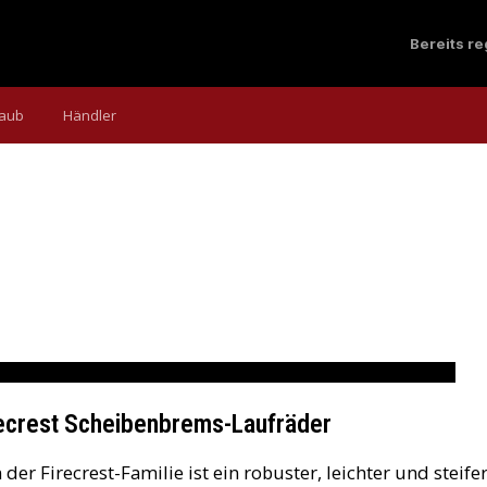
Bereits r
laub
Händler
Service Course-Lenkerreihe
recrest Scheibenbrems-Laufräder
der Firecrest-Familie ist ein robuster, leichter und steifer