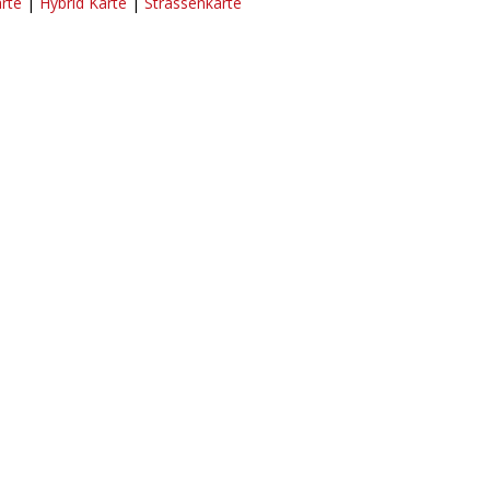
arte
|
Hybrid Karte
|
Strassenkarte