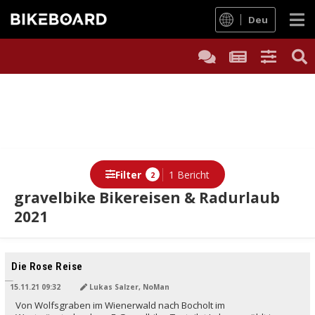
Deu
Filter
1 Bericht
2
gravelbike Bikereisen & Radurlaub
2021
Die Rose Reise
15.11.21 09:32
Lukas Salzer, NoMan
Von Wolfsgraben im Wienerwald nach Bocholt im