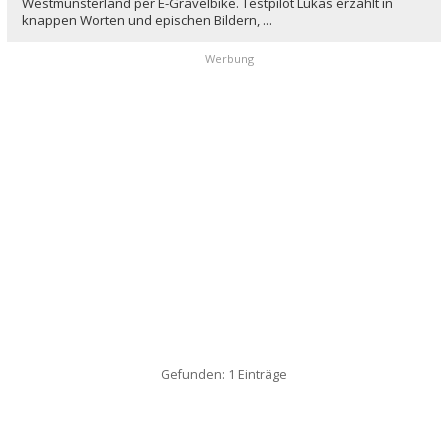
Westmünsterland per E-Gravelbike. Testpilot Lukas erzählt in
knappen Worten und epischen Bildern, ...
Werbung
Gefunden: 1 Einträge