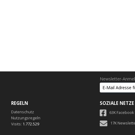
Newsletter-Anme
REGELN
SOZIALE NETZE
Datenschutz
63K Facebook
Nutzungsregeln
17K Newslett
Visits:
1.772.529