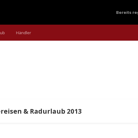
Bereits r
aub
Händler
ereisen & Radurlaub 2013