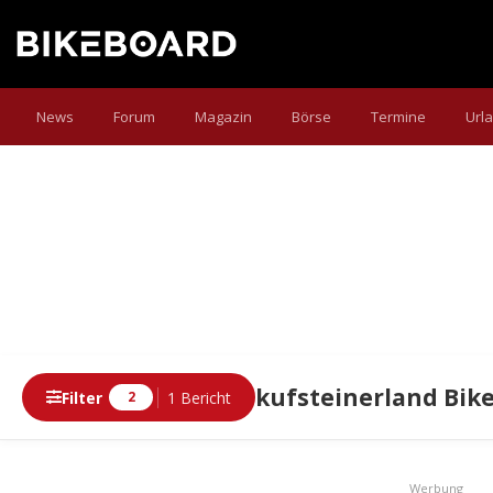
News
Forum
Magazin
Börse
Termine
Url
kufsteinerland Bik
Filter
1 Bericht
2
Werbung