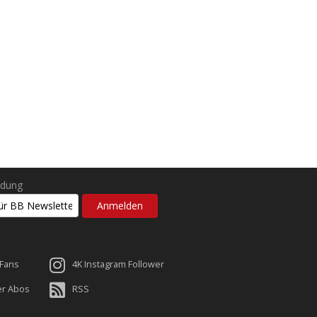
ldung
 Fans
4K Instagram Follower
er Abos
RSS