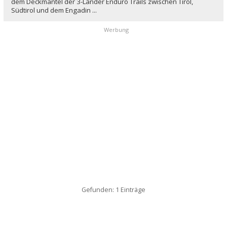
dem Deckmantel der 3-Länder Enduro Trails zwischen Tirol,
Südtirol und dem Engadin ...
Werbung
Gefunden: 1 Einträge