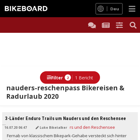
Deu
Filter
1 Bericht
2
nauders-reschenpass Bikereisen &
Radurlaub 2020
3-Länder Enduro Trails um Nauders und den Reschensee
16.07.20 06:47
Luke Biketalker
Fernab von klassischem Bikepark-Gehabe versteckt sich hinter