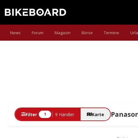
News
Forum
Magazin
Börse
Termine
Url
Panason
Filter
9 Händler
Karte
1