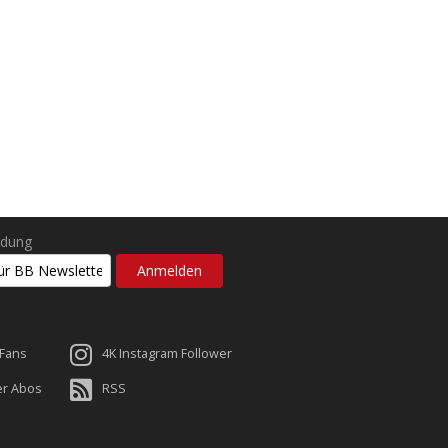
ldung
 Fans
4K Instagram Follower
er Abos
RSS