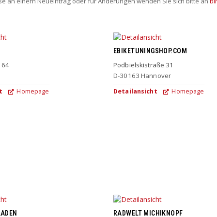
sse an einem Neueintrag oder für Änderungen wenden Sie sich bitte an
bi
EBIKETUNINGSHOP.COM
 64
Podbielskistraße 31
D-30163
Hannover
t
Homepage
Detailansicht
Homepage
LADEN
RADWELT MICHIKNOPF