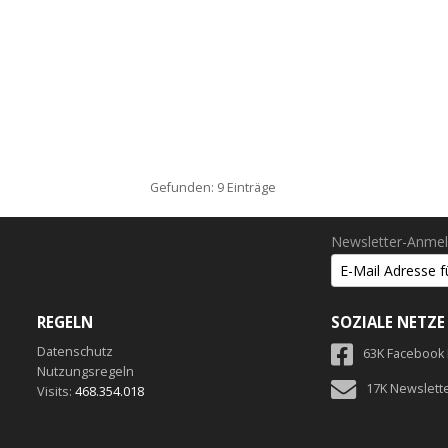
Gefunden: 9 Einträge
Newsletter-Anme
REGELN
SOZIALE NETZE
Datenschutz
63K Facebook
Nutzungsregeln
17K Newslett
Visits:
468.354.018