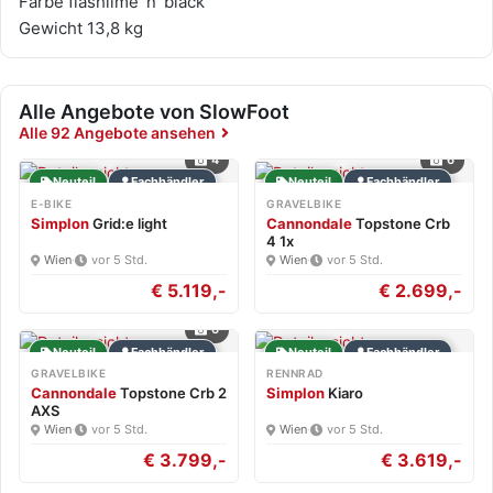
Farbe flashlime´n´black
Gewicht 13,8 kg
Alle Angebote von SlowFoot
Alle 92 Angebote ansehen
4
6
Neuteil
Fachhändler
Neuteil
Fachhändler
E-BIKE
GRAVELBIKE
Simplon
Grid:e light
Cannondale
Topstone Crb
4 1x
Wien
·
vor 5 Std.
Wien
·
vor 5 Std.
€ 5.119,-
€ 2.699,-
6
Neuteil
Fachhändler
Neuteil
Fachhändler
GRAVELBIKE
RENNRAD
Cannondale
Topstone Crb 2
Simplon
Kiaro
AXS
Wien
·
vor 5 Std.
Wien
·
vor 5 Std.
€ 3.799,-
€ 3.619,-