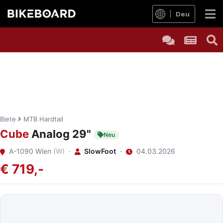
Deu
Biete
MTB Hardtail
Cube
Analog 29"
Neu
A-1090 Wien
(W)
·
SlowFoot
·
04.03.2026
€ 719,-