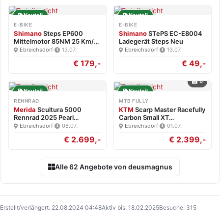
Neuteil
Neuteil
E-BIKE
E-BIKE
Shimano
Steps EP600
Shimano
STePS EC-E8004
Mittelmotor 85NM 25 Km/h
Ladegerät Steps Neu
Neu
Ebreichsdorf
·
13.07.
Ebreichsdorf
·
13.07.
€ 179,-
€ 49,-
6
Neuteil
Neuteil
RENNRAD
MTB FULLY
Merida
Scultura 5000
KTM
Scarp Master Racefully
Rennrad 2025 Pearl
Carbon Small XT…
White/Blk…
Ebreichsdorf
·
08.07.
Ebreichsdorf
·
01.07.
€ 2.699,-
€ 2.399,-
Alle 62 Angebote von deusmagnus
Erstellt/verlängert: 22.08.2024 04:48
Aktiv bis: 18.02.2025
Besuche: 315