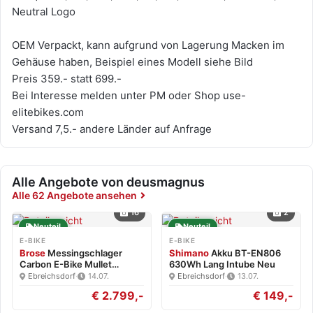
Neutral Logo
OEM Verpackt, kann aufgrund von Lagerung Macken im
Gehäuse haben, Beispiel eines Modell siehe Bild
Preis 359.- statt 699.-
Bei Interesse melden unter PM oder Shop use-
elitebikes.com
Versand 7,5.- andere Länder auf Anfrage
Alle Angebote von deusmagnus
Alle 62 Angebote ansehen
16
2
Neuteil
Neuteil
E-BIKE
E-BIKE
Brose
Messingschlager
Shimano
Akku BT-EN806
Carbon E-Bike Mullet
630Wh Lang Intube Neu
Brose…
Ebreichsdorf
·
14.07.
Ebreichsdorf
·
13.07.
€ 2.799,-
€ 149,-