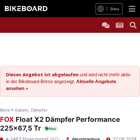
Deu
Dieses Angebot ist abgelaufen
und wird nicht mehr aktiv
in der Bikeboard-Börse angezeigt.
Aktuelle Angebote
ansehen »
Biete
Gabeln, Dämpfer
FOX
Float X2 Dämpfer Performance
225x67,5 Tr
Neu
A-2483 Ebreichsdorf
(NÖ)
·
deusmagnus
·
22.08.2024