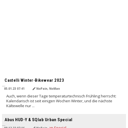
Castelli Winter-Bikewear 2023
05.01.23 07:41
NoPain, NoMan
Auch, wenn dieser Tage temperaturtechnisch Frühling herrscht:
Kalendarisch ist seit einigen Wochen Winter, und die nächste
Kältewelle nur ...
Abus HUD-Y & SQlab Urban Special
09.12.22 07:16
NoPain