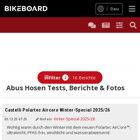
Deu
Filter
16 Berichte
2
Abus Hosen Tests, Berichte & Fotos
Berichte
Castelli Polartec Aircore Winter-Special 2025/26
03.12.25 07:25
NoPain
Wohlig warm durch den Winter mit dem neuen Polartec AirCore™:
ultraleicht, PFAS-frei, winddicht und wasserabweisend.