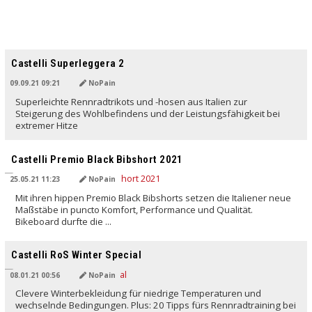
Castelli Superleggera 2
09.09.21 09:21
NoPain
Superleichte Rennradtrikots und -hosen aus Italien zur
Steigerung des Wohlbefindens und der Leistungsfähigkeit bei
extremer Hitze
Castelli Premio Black Bibshort 2021
25.05.21 11:23
NoPain
Mit ihren hippen Premio Black Bibshorts setzen die Italiener neue
Maßstäbe in puncto Komfort, Performance und Qualität.
Bikeboard durfte die ...
Castelli RoS Winter Special
08.01.21 00:56
NoPain
Clevere Winterbekleidung für niedrige Temperaturen und
wechselnde Bedingungen. Plus: 20 Tipps fürs Rennradtraining bei