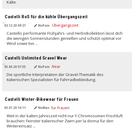
Kälte.
Castelli RoS für die kühle Übergangszeit
02.12.20 09:21
NoPain
Castellis performante Frühjahrs- und Herbstkollektion lässt dich
die wenigen Sonnenstunden genießen und schützt optimal vor
Wind sowie bei ...
Castelli Unlimited Gravel Wear
05.06.20 07:55
NoPain
Die sportliche Interpretation der Gravel-Thematik des
italienischen Spezialisten für Fahrradbekleidung.
Castelli Winter-Bikewear für Frauen
03.01.20 10:11
NoMan
Weil in der kalten Jahreszeit nicht nur Y-Chromosomen Frischluft
brauchen: Feinster italienischer Zwirn per la donna für den
Wintereinsatz ...