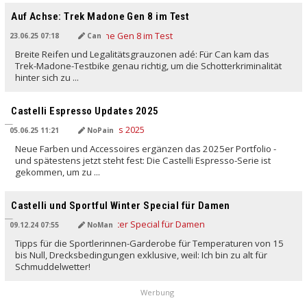
Auf Achse: Trek Madone Gen 8 im Test
23.06.25 07:18
Can
Breite Reifen und Legalitätsgrauzonen adé: Für Can kam das
Trek-Madone-Testbike genau richtig, um die Schotterkriminalität
hinter sich zu ...
Castelli Espresso Updates 2025
05.06.25 11:21
NoPain
Neue Farben und Accessoires ergänzen das 2025er Portfolio -
und spätestens jetzt steht fest: Die Castelli Espresso-Serie ist
gekommen, um zu ...
Castelli und Sportful Winter Special für Damen
09.12.24 07:55
NoMan
Tipps für die Sportlerinnen-Garderobe für Temperaturen von 15
bis Null, Drecksbedingungen exklusive, weil: Ich bin zu alt für
Schmuddelwetter!
Werbung