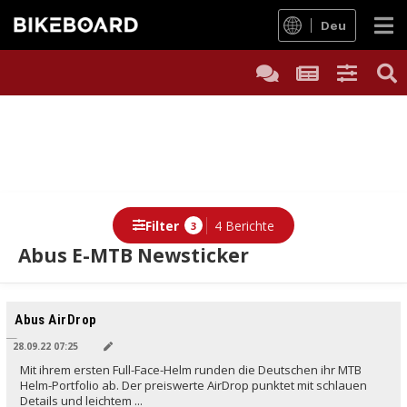
Deu
Filter
4 Berichte
3
Abus E-MTB Newsticker
Berichte
Abus AirDrop
28.09.22 07:25
Mit ihrem ersten Full-Face-Helm runden die Deutschen ihr MTB
Helm-Portfolio ab. Der preiswerte AirDrop punktet mit schlauen
Details und leichtem ...